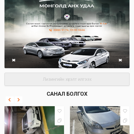
Лизингийн хүсэлт илгээх
САНАЛ БОЛГОХ