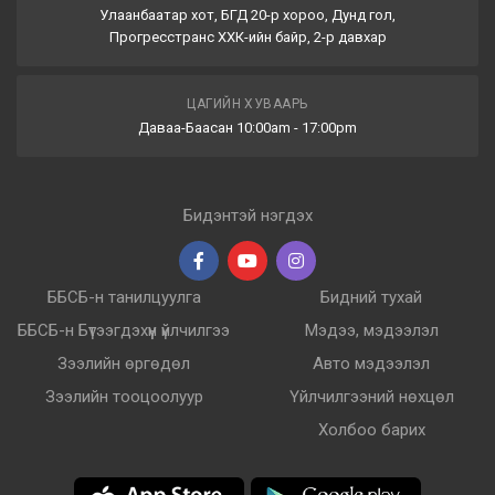
Улаанбаатар хот, БГД 20-р хороо, Дунд гол,
Прогресстранс ХХК-ийн байр, 2-р давхар
ЦАГИЙН ХУВААРЬ
Даваа-Баасан 10:00am - 17:00pm
Бидэнтэй нэгдэх
ББСБ-н танилцуулга
Бидний тухай
ББСБ-н Бүтээгдэхүүн үйлчилгээ
Мэдээ, мэдээлэл
Зээлийн өргөдөл
Авто мэдээлэл
Зээлийн тооцоолуур
Үйлчилгээний нөхцөл
Холбоо барих