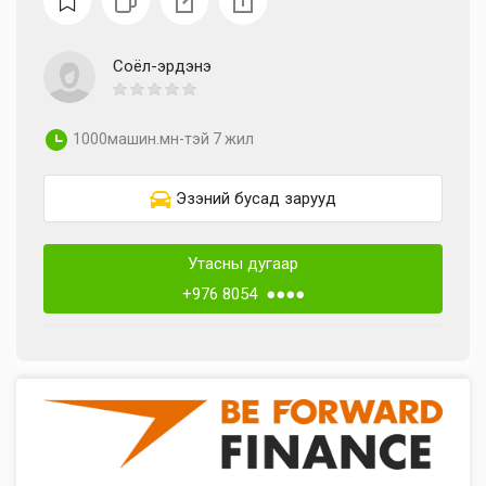
Соёл-эрдэнэ
1000машин.мн-тэй 7 жил
Эзэний бусад зарууд
Утасны дугаар
+976 8054 ●●●●