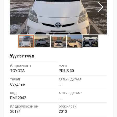
Үзүүлэлтүүд
ҮЙЛДВЭРЛЭГЧ
МАРК
TOYOTA
PRIUS 30
ТӨРӨЛ
АРЛЫН ДУГААР
Суудлын
...
КОД
АРЛЫН ДУГААР
DM12042
...
ҮЙЛДВЭРЛЭСЭН ОН
ОРЖ ИРСЭН:
2013/
2013