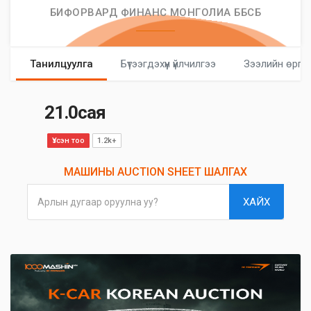
БИФОРВАРД ФИНАНС МОНГОЛИА ББСБ
Танилцуулга
Бүтээгдэхүүн үйлчилгээ
Зээлийн өргө
21.0сая
Үзсэн тоо
1.2k+
МАШИНЫ AUCTION SHEET ШАЛГАХ
ХАЙХ
Арлын дугаар оруулна уу?