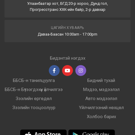
Улаанбаатар хот, БГД 20-р хороо, Дунд гол,
Прогресстранс ХХК-ийн байр, 2-р давхар
ЦАГИЙН ХУВААРЬ
Даваа-Баасан 10:00am - 17:00pm
Бидэнтэй нэгдэх
ББСБ-н танилцуулга
Бидний тухай
ББСБ-н Бүтээгдэхүүн үйлчилгээ
Мэдээ, мэдээлэл
Зээлийн өргөдөл
Авто мэдээлэл
Зээлийн тооцоолуур
Үйлчилгээний нөхцөл
Холбоо барих