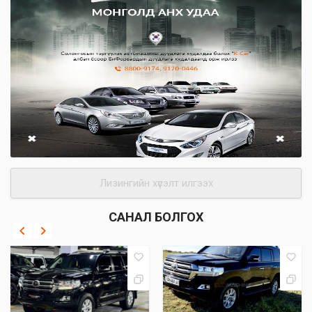
Лизингийн хүсэлт илгээх
САНАЛ БОЛГОХ