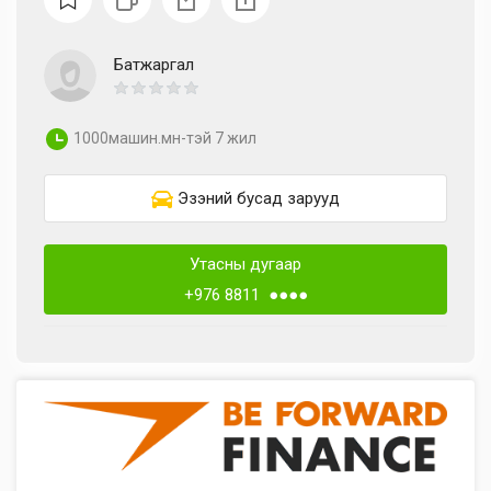
Батжаргал
1000машин.мн-тэй 7 жил
Эзэний бусад зарууд
Утасны дугаар
+976 8811 ●●●●