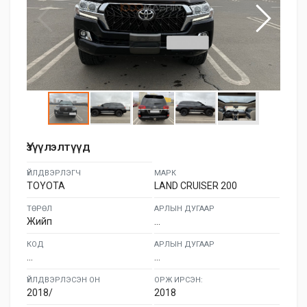
Үзүүлэлтүүд
ҮЙЛДВЭРЛЭГЧ
МАРК
TOYOTA
LAND CRUISER 200
ТӨРӨЛ
АРЛЫН ДУГААР
Жийп
...
КОД
АРЛЫН ДУГААР
...
...
ҮЙЛДВЭРЛЭСЭН ОН
ОРЖ ИРСЭН:
2018/
2018