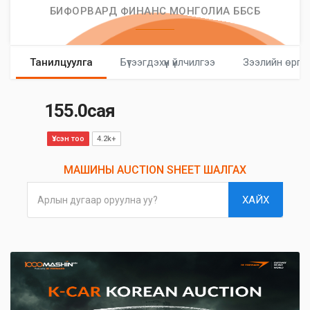
БИФОРВАРД ФИНАНС МОНГОЛИА ББСБ
Танилцуулга
Бүтээгдэхүүн үйлчилгээ
Зээлийн өргө
155.0сая
Үзсэн тоо
4.2k+
МАШИНЫ AUCTION SHEET ШАЛГАХ
ХАЙХ
Арлын дугаар оруулна уу?