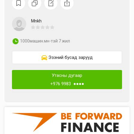
Mnkh
1000машин.мн-тэй 7 жил
Эзэний бусад зарууд
Утасны дугаар
+976 9983 ●●●●