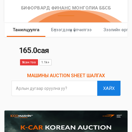
БИФОРВАРД ФИНАНС МОНГОЛИА ББСБ
Танилцуулга
Бүтээгдэхүүн үйлчилгээ
Зээлийн өргө
165.0сая
Үзсэн тоо
1.1k+
МАШИНЫ AUCTION SHEET ШАЛГАХ
ХАЙХ
Арлын дугаар оруулна уу?