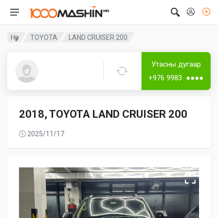
Нүүр
TOYOTA
LAND CRUISER 200
Лизингтэй
Дугаартай
Утасны дугаар
Mnkh
+976 9983 ●●●●
2018, TOYOTA LAND CRUISER 200
2025/11/17