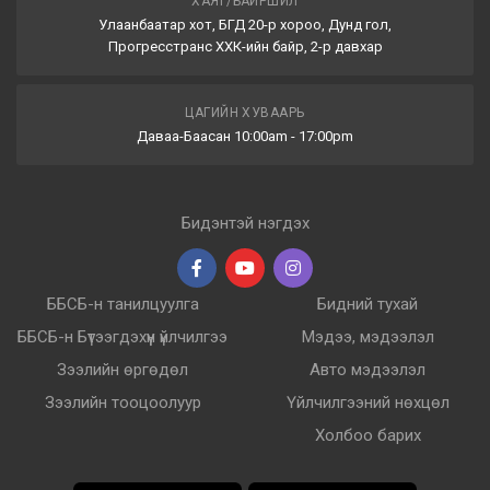
ХАЯГ/БАЙРШИЛ
Улаанбаатар хот, БГД 20-р хороо, Дунд гол,
Прогресстранс ХХК-ийн байр, 2-р давхар
ЦАГИЙН ХУВААРЬ
Даваа-Баасан 10:00am - 17:00pm
Бидэнтэй нэгдэх
ББСБ-н танилцуулга
Бидний тухай
ББСБ-н Бүтээгдэхүүн үйлчилгээ
Мэдээ, мэдээлэл
Зээлийн өргөдөл
Авто мэдээлэл
Зээлийн тооцоолуур
Үйлчилгээний нөхцөл
Холбоо барих