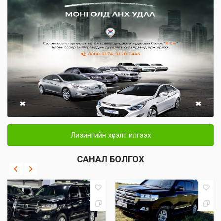
Лизингийн хүсэлт илгээх
САНАЛ БОЛГОХ