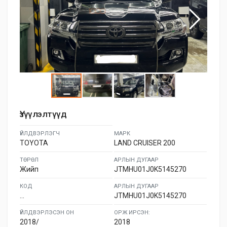
Үзүүлэлтүүд
ҮЙЛДВЭРЛЭГЧ
МАРК
TOYOTA
LAND CRUISER 200
ТӨРӨЛ
АРЛЫН ДУГААР
Жийп
JTMHU01J0K5145270
КОД
АРЛЫН ДУГААР
...
JTMHU01J0K5145270
ҮЙЛДВЭРЛЭСЭН ОН
ОРЖ ИРСЭН:
2018/
2018