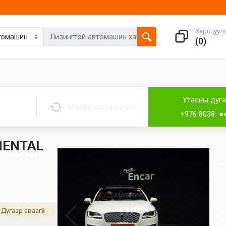
Харьцуул
(
0
)
Утасны дуг
Машин оролцуулах
+976 8038 ●
NENTAL
Дугаар аваагүй