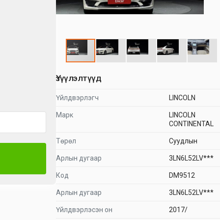
Үзүүлэлтүүд
Үйлдвэрлэгч
LINCOLN
Марк
LINCOLN
CONTINENTAL
Төрөл
Суудлын
Арлын дугаар
3LN6L52LV***
Код
DM9512
Арлын дугаар
3LN6L52LV***
Үйлдвэрлэсэн он
2017/