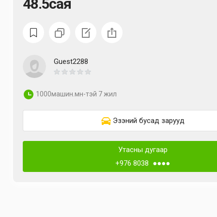
48.5сая
Guest2288
1000машин.мн-тэй 7 жил
Эзэний бусад зарууд
Утасны дугаар
+976 8038 ●●●●