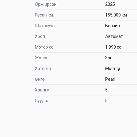
Орж ирсэн:
2025
Явсан км:
155,000 км
Шатахуун
Бензин
Хроп
Автомат
Мотор сс
1,990 cc
Жолоо
Зөв
Хөтлөгч
Мостгүй
Өнгө
Pearl
Хаалга
5
Суудал
5