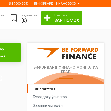
7000-2050
БИФОРВАРД ФИНАНС ББСБ
сан
Хадгалсан
Нэвтрэх
(
0
)
ЗАР НЭМЭХ
аар
●●●
БИФОРВАРД ФИНАНС МОНГОЛИА
ББСБ
Танилцуулга
Бүтээгдэхүүн үйлчилгээ
Зээлийн өргөдөл