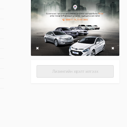
Лизингийн хүсэлт илгээх