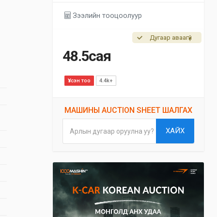
Зээлийн тооцоолуур
Дугаар аваагүй
48.5сая
Үзсэн тоо
4.4k+
МАШИНЫ AUCTION SHEET ШАЛГАХ
ХАЙХ
Арлын дугаар оруулна уу?