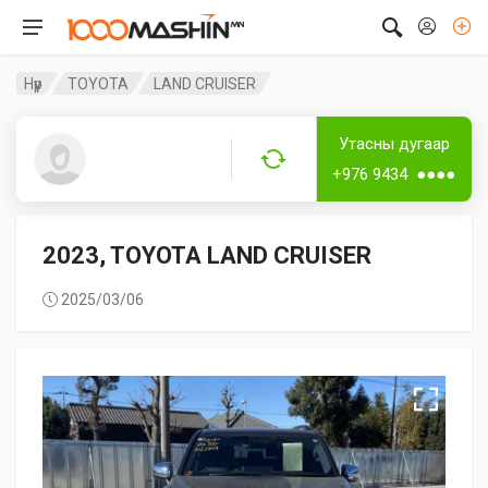
Нүүр
TOYOTA
LAND CRUISER
Дугаар аваагүй
Лизингтэй
Утасны дугаар
Guest6119
+976 9434 ●●●●
2023, TOYOTA LAND CRUISER
2025/03/06