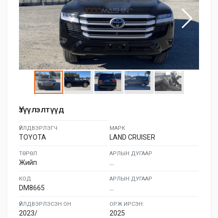
Үзүүлэлтүүд
ҮЙЛДВЭРЛЭГЧ
МАРК
TOYOTA
LAND CRUISER
ТӨРӨЛ
АРЛЫН ДУГААР
Жийп
...
КОД
АРЛЫН ДУГААР
DM8665
...
ҮЙЛДВЭРЛЭСЭН ОН
ОРЖ ИРСЭН:
2023/
2025