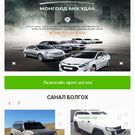
Лизингийн хүсэлт илгээх
САНАЛ БОЛГОХ
лизингтэй