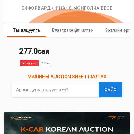
БИФОРВАРД ФИНАНС МОНГОЛИА ББСБ
Танилцуулга
Бүтээгдэхүүн үйлчилгээ
Зээлийн өргө
277.0сая
Үзсэн тоо
1.3k+
МАШИНЫ AUCTION SHEET ШАЛГАХ
ХАЙХ
Арлын дугаар оруулна уу?