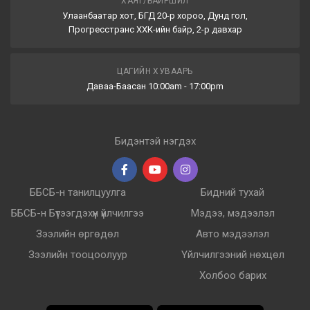
ХАЯГ/БАЙРШИЛ
Улаанбаатар хот, БГД 20-р хороо, Дунд гол,
Прогресстранс ХХК-ийн байр, 2-р давхар
ЦАГИЙН ХУВААРЬ
Даваа-Баасан 10:00am - 17:00pm
Бидэнтэй нэгдэх
ББСБ-н танилцуулга
Бидний тухай
ББСБ-н Бүтээгдэхүүн үйлчилгээ
Мэдээ, мэдээлэл
Зээлийн өргөдөл
Авто мэдээлэл
Зээлийн тооцоолуур
Үйлчилгээний нөхцөл
Холбоо барих