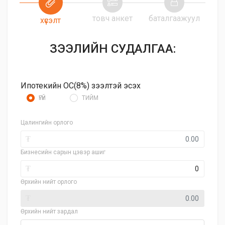
товч анкет
баталгаажуул
хүсэлт
ЗЭЭЛИЙН СУДАЛГАА:
Ипотекийн ОС(8%) зээлтэй эсэх
ҮГҮЙ
ТИЙМ
Цалингийн орлого
₮
Бизнесийн сарын цэвэр ашиг
₮
Өрхийн нийт орлого
₮
Өрхийн нийт зардал