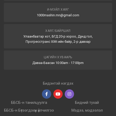
И-МЭЙЛ ХАЯГ
1000mashin.mn@gmail.com
ХАЯГ/БАЙРШИЛ
Улаанбаатар хот, БГД 20-р хороо, Дунд гол,
Прогресстранс ХХК-ийн байр, 2-р давхар
ЦАГИЙН ХУВААРЬ
Даваа-Баасан 10:00am - 17:00pm
Бидэнтэй нэгдэх
ББСБ-н танилцуулга
Бидний тухай
ББСБ-н Бүтээгдэхүүн үйлчилгээ
Мэдээ, мэдээлэл