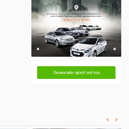
Лизингийн хүсэлт илгээх