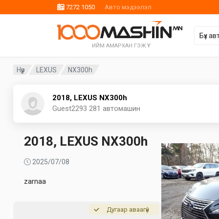
7272 1050
Авто мэдээлэл
ИЙМ АМАРХАН ГЭЖ ҮҮ
Нүүр
LEXUS
NX300h
2018, LEXUS NX300h
Guest2293
281 автомашин
2018, LEXUS NX300h
2025/07/08
zarnaa
Дугаар аваагүй