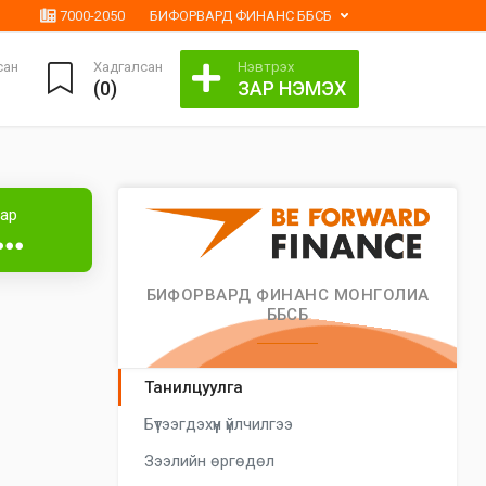
7000-2050
БИФОРВАРД ФИНАНС ББСБ
сан
Хадгалсан
Нэвтрэх
(
0
)
ЗАР НЭМЭХ
Лизингтэй
аар
●●●
БИФОРВАРД ФИНАНС МОНГОЛИА
ББСБ
Танилцуулга
Бүтээгдэхүүн үйлчилгээ
Зээлийн өргөдөл