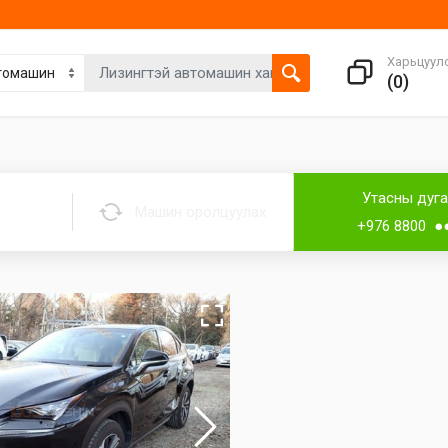
Харьцуул
(
0
)
Утасны дуг
Машин оролцуулах
+976 8800 ●