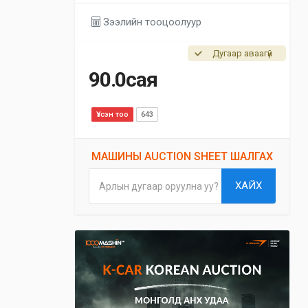
Зээлийн тооцоолуур
Дугаар аваагүй
90.0сая
Үзсэн тоо
643
МАШИНЫ AUCTION SHEET ШАЛГАХ
ХАЙХ
Арлын дугаар оруулна уу?