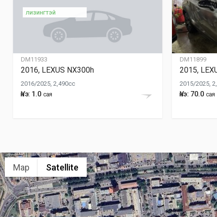
лизингтэй
DM11933
DM11899
2016, LEXUS NX300h
2015, LEX
2016/2025, 2,490cc
2015/2025, 2
Үнэ: 1.0
Үнэ: 70.0
сая
сая
Map
Satellite