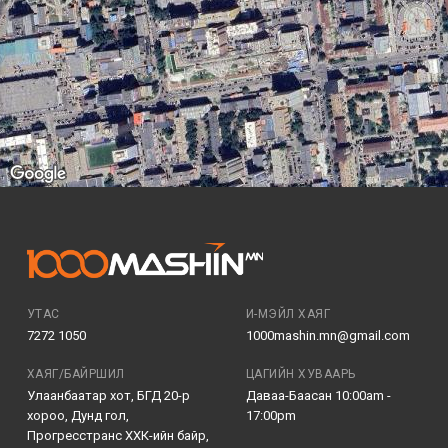
УТАС
И-МЭЙЛ ХАЯГ
7272 1050
1000mashin.mn@gmail.com
ХАЯГ/БАЙРШИЛ
ЦАГИЙН ХУВААРЬ
Улаанбаатар хот, БГД 20-р
Даваа-Баасан 10:00am -
хороо, Дунд гол,
17:00pm
Прогресстранс ХХК-ийн байр,