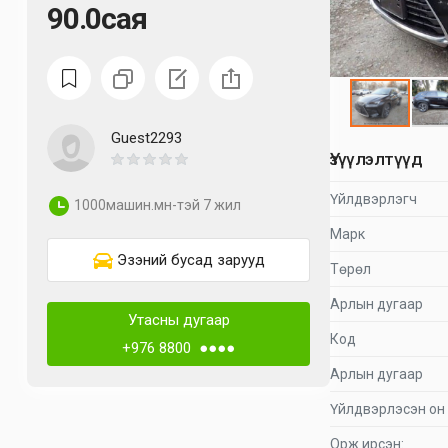
90.0сая
Guest2293
Үзүүлэлтүүд
Үйлдвэрлэгч
1000машин.мн-тэй 7 жил
Марк
Эзэний бусад зарууд
Төрөл
Арлын дугаар
Утасны дугаар
Код
+976 8800 ●●●●
Арлын дугаар
Үйлдвэрлэсэн он
Орж ирсэн: