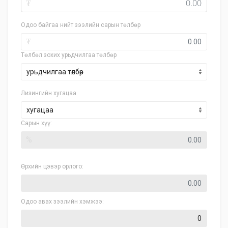
₮
Одоо байгаа нийт зээлийн сарын төлбөр
₮
Төлбөл зохих урьдчилгаа төлбөр
Лизингийн хугацаа
хугацаа
Сарын хүү:
%
Өрхийн цэвэр орлого:
Одоо авах зээлийн хэмжээ: