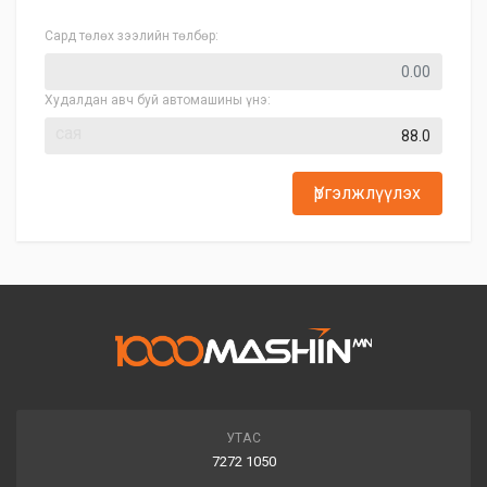
Сард төлөх зээлийн төлбөр:
Худалдан авч буй автомашины үнэ:
сая
Үргэлжлүүлэх
УТАС
7272 1050