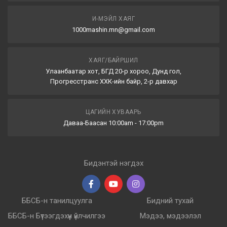
И-МЭЙЛ ХАЯГ
1000mashin.mn@gmail.com
ХАЯГ/БАЙРШИЛ
Улаанбаатар хот, БГД 20-р хороо, Дунд гол,
Прогресстранс ХХК-ийн байр, 2-р давхар
ЦАГИЙН ХУВААРЬ
Даваа-Баасан 10:00am - 17:00pm
Бидэнтэй нэгдэх
ББСБ-н танилцуулга
Бидний тухай
ББСБ-н Бүтээгдэхүүн үйлчилгээ
Мэдээ, мэдээлэл