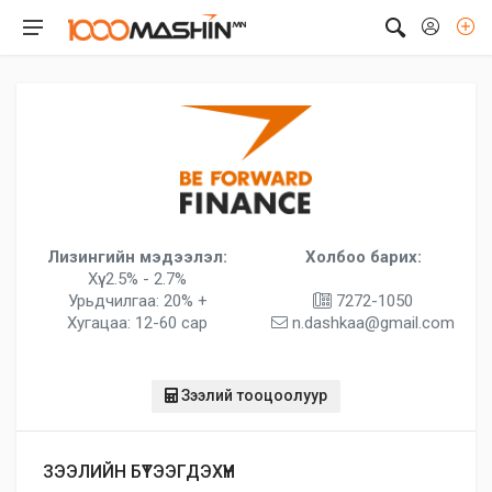
Лизингийн мэдээлэл:
Холбоо барих:
Хүү: 2.5% - 2.7%
Урьдчилгаа: 20% +
7272-1050
Хугацаа: 12-60 сар
n.dashkaa@gmail.com
Зээлий тооцоолуур
ЗЭЭЛИЙН БҮТЭЭГДЭХҮҮН