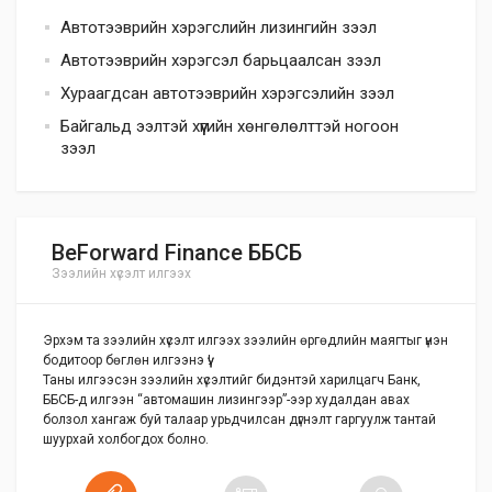
Автотээврийн хэрэгслийн лизингийн зээл
Автотээврийн хэрэгсэл барьцаалсан зээл
Хураагдсан автотээврийн хэрэгсэлийн зээл
Байгальд ээлтэй хүүгийн хөнгөлөлттэй ногоон
зээл
BeForward Finance ББСБ
Зээлийн хүсэлт илгээх
Эрхэм та зээлийн хүсэлт илгээх зээлийн өргөдлийн маягтыг үнэн
бодитоор бөглөн илгээнэ үү!
Таны илгээсэн зээлийн хүсэлтийг бидэнтэй харилцагч Банк,
ББСБ-д илгээн “автомашин лизингээр”-ээр худалдан авах
болзол хангаж буй талаар урьдчилсан дүгнэлт гаргуулж тантай
шуурхай холбогдох болно.