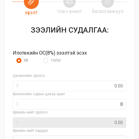
товч анкет
баталгаажуул
хүсэлт
ЗЭЭЛИЙН СУДАЛГАА:
Ипотекийн ОС(8%) зээлтэй эсэх
ҮГҮЙ
ТИЙМ
Цалингийн орлого
₮
Бизнесийн сарын цэвэр ашиг
₮
Өрхийн нийт орлого
₮
Өрхийн нийт зардал