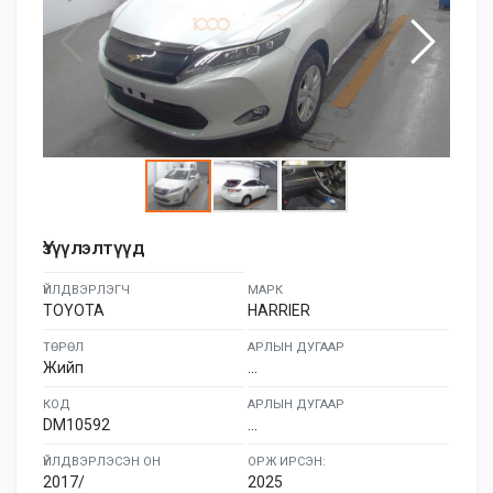
Үзүүлэлтүүд
ҮЙЛДВЭРЛЭГЧ
МАРК
TOYOTA
HARRIER
ТӨРӨЛ
АРЛЫН ДУГААР
Жийп
...
КОД
АРЛЫН ДУГААР
DM10592
...
ҮЙЛДВЭРЛЭСЭН ОН
ОРЖ ИРСЭН:
2017/
2025