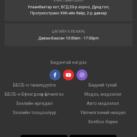
ХАЯГ/БАЙРШИЛ
Улаанбаатар хот, БГД 20-р хороо, Дунд гол,
Прогресстранс ХХК-ийн байр, 2-р давхар
ЦАГИЙН ХУВААРЬ
Даваа-Баасан 10:00am - 17:00pm
Бидэнтэй нэгдэх
ББСБ-н танилцуулга
Бидний тухай
ББСБ-н Бүтээгдэхүүн үйлчилгээ
Мэдээ, мэдээлэл
Зээлийн өргөдөл
Авто мэдээлэл
Зээлийн тооцоолуур
Үйлчилгээний нөхцөл
Холбоо барих