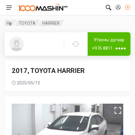
Нүүр
TOYOTA
HARRIER
Дугаар аваагүй
Лизингтэй
Утасны дугаар
Guest8027
+976 8811 ●●●●
2017, TOYOTA HARRIER
2025/05/13