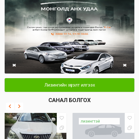
Лизингийн хүсэлт илгээх
САНАЛ БОЛГОХ
лизингтэй