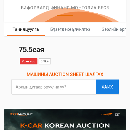
БИФОРВАРД ФИНАНС МОНГОЛИА ББСБ
Танилцуулга
Бүтээгдэхүүн үйлчилгээ
Зээлийн өргө
75.5сая
Үзсэн тоо
0.9k+
МАШИНЫ AUCTION SHEET ШАЛГАХ
ХАЙХ
Арлын дугаар оруулна уу?