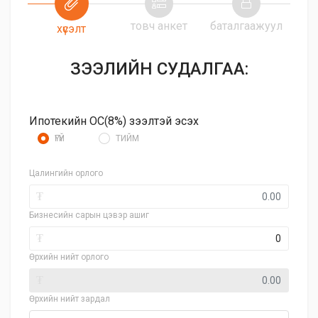
товч анкет
баталгаажуул
хүсэлт
ЗЭЭЛИЙН СУДАЛГАА:
Ипотекийн ОС(8%) зээлтэй эсэх
ҮГҮЙ
ТИЙМ
Цалингийн орлого
₮
Бизнесийн сарын цэвэр ашиг
₮
Өрхийн нийт орлого
₮
Өрхийн нийт зардал