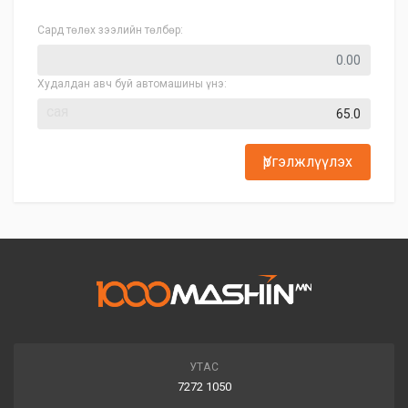
Сард төлөх зээлийн төлбөр:
Худалдан авч буй автомашины үнэ:
сая
Үргэлжлүүлэх
УТАС
7272 1050