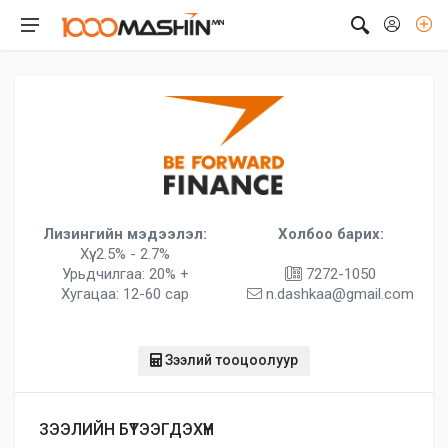
Лизингийн мэдээлэл:
Холбоо барих:
Хүү: 2.5% - 2.7%
Урьдчилгаа: 20% +
7272-1050
Хугацаа: 12-60 сар
n.dashkaa@gmail.com
Зээлий тооцоолуур
ЗЭЭЛИЙН БҮТЭЭГДЭХҮҮН