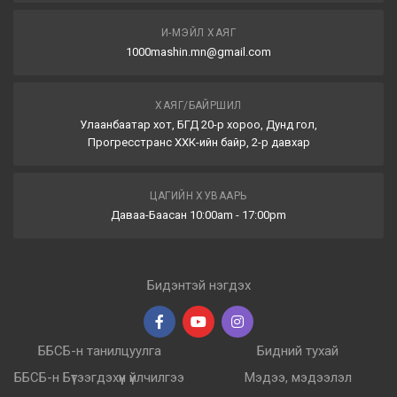
И-МЭЙЛ ХАЯГ
1000mashin.mn@gmail.com
ХАЯГ/БАЙРШИЛ
Улаанбаатар хот, БГД 20-р хороо, Дунд гол,
Прогресстранс ХХК-ийн байр, 2-р давхар
ЦАГИЙН ХУВААРЬ
Даваа-Баасан 10:00am - 17:00pm
Бидэнтэй нэгдэх
ББСБ-н танилцуулга
Бидний тухай
ББСБ-н Бүтээгдэхүүн үйлчилгээ
Мэдээ, мэдээлэл