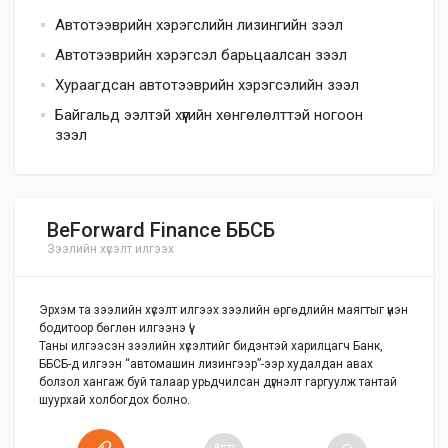
Автотээврийн хэрэгслийн лизингийн зээл
Автотээврийн хэрэгсэл барьцаалсан зээл
Хураагдсан автотээврийн хэрэгсэлийн зээл
Байгальд ээлтэй хүүгийн хөнгөлөлттэй ногоон
зээл
BeForward Finance ББСБ
Зээлийн хүсэлт илгээх
Эрхэм та зээлийн хүсэлт илгээх зээлийн өргөдлийн маягтыг үнэн
бодитоор бөглөн илгээнэ үү!
Таны илгээсэн зээлийн хүсэлтийг бидэнтэй харилцагч Банк,
ББСБ-д илгээн “автомашин лизингээр”-ээр худалдан авах
болзол хангаж буй талаар урьдчилсан дүгнэлт гаргуулж тантай
шуурхай холбогдох болно.