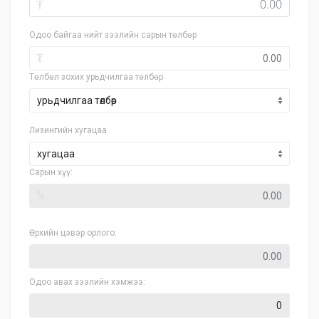
₮
Одоо байгаа нийт зээлийн сарын төлбөр
₮
Төлбөл зохих урьдчилгаа төлбөр
Лизингийн хугацаа
хугацаа
Сарын хүү:
%
Өрхийн цэвэр орлого:
Одоо авах зээлийн хэмжээ: