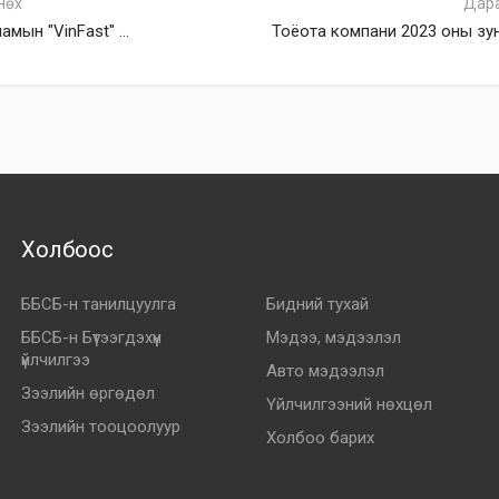
нөх
Дар
амын "VinFast" ...
Тоёота компани 2023 оны зун 
Холбоос
ББСБ-н танилцуулга
Бидний тухай
ББСБ-н Бүтээгдэхүүн
Мэдээ, мэдээлэл
үйлчилгээ
Авто мэдээлэл
Зээлийн өргөдөл
Үйлчилгээний нөхцөл
Зээлийн тооцоолуур
Холбоо барих