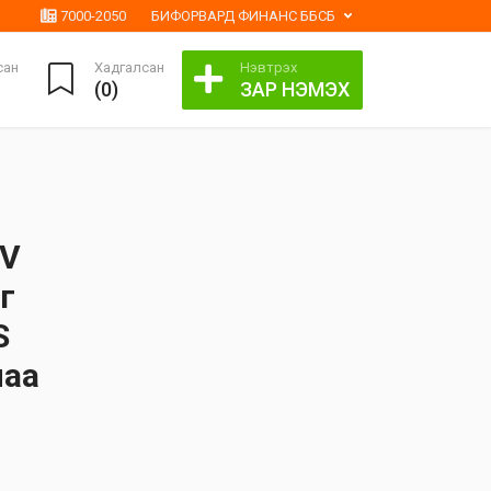
7000-2050
БИФОРВАРД ФИНАНС ББСБ
сан
Хадгалсан
Нэвтрэх
(
0
)
ЗАР НЭМЭХ
UV
г
S
лаа