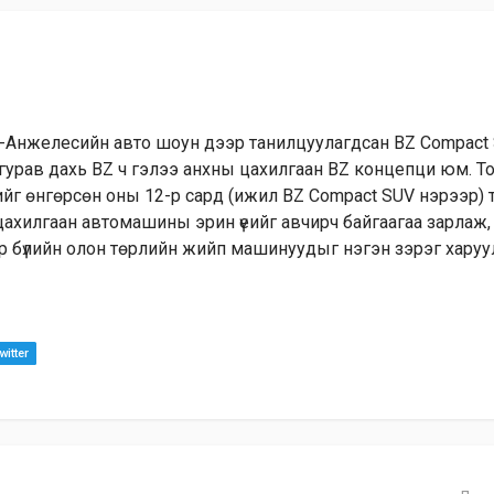
-Анжелесийн авто шоун дээр танилцуулагдсан BZ Compact
 гурав дахь BZ ч гэлээ анхны цахилгаан BZ концепци юм. To
йг өнгөрсөн оны 12-р сард (ижил BZ Compact SUV нэрээр) 
ахилгаан автомашины эрин үеийг авчирч байгаагаа зарлаж, 
 бүлийн олон төрлийн жийп машинуудыг нэгэн зэрэг харуу
itter