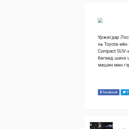
Уржигдар Лос
нь Toyota-ийн
Compact SUV-и
бөгөөд шинэ ц
машин мөн гэр
Facebook
Tw