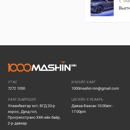
Өм
Вьетн
УТАС
И-МЭЙЛ ХАЯГ
7272 1050
1000mashin.mn@gmail.com
ХАЯГ/БАЙРШИЛ
ЦАГИЙН ХУВААРЬ
Улаанбаатар хот, БГД 20-р
Даваа-Баасан 10:00am -
хороо, Дунд гол,
17:00pm
Прогресстранс ХХК-ийн байр,
2-р давхар