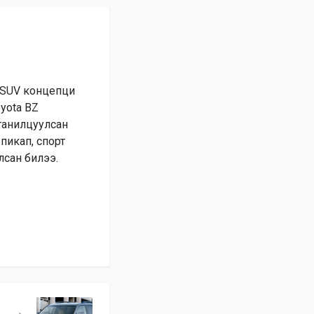
 SUV концепци
yota BZ
танилцуулсан
пикап, спорт
лсан билээ.