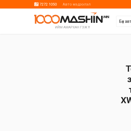
7272 1050
Авто мэдээлэл
ИЙМ АМАРХАН ГЭЖ ҮҮ
T
XW