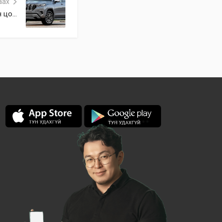
аах
цо...