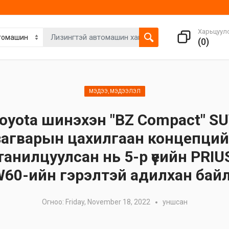
Харьцуул
(
0
)
МЭДЭЭ, МЭДЭЭЛЭЛ
oyota шинэхэн "BZ Compact" S
загварын цахилгаан концепций
танилцуулсан нь 5-р үеийн PRIU
60-ийн гэрэлтэй адилхан бай
Огноо: Friday, November 18, 2022
уншсан