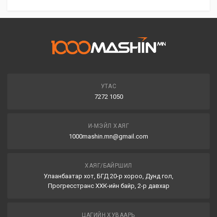
УТАС
7272 1050
И-МЭЙЛ ХАЯГ
1000mashin.mn@gmail.com
ХАЯГ/БАЙРШИЛ
Улаанбаатар хот, БГД 20-р хороо, Дунд гол,
Прогресстранс ХХК-ийн байр, 2-р давхар
ЦАГИЙН ХУВААРЬ