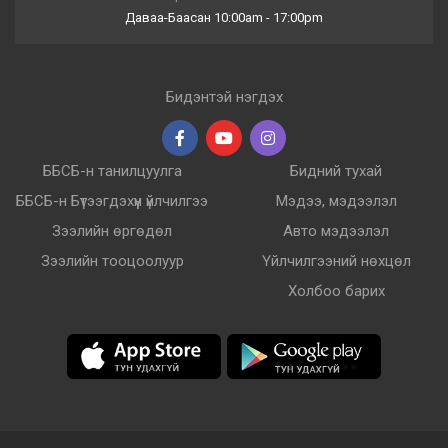
Даваа-Баасан 10:00am - 17:00pm
Бидэнтэй нэгдэх
ББСБ-н танилцуулга
Бидний тухай
ББСБ-н Бүтээгдэхүүн үйлчилгээ
Мэдээ, мэдээлэл
Зээлийн өргөдөл
Авто мэдээлэл
Зээлийн тооцоолуур
Үйлчилгээний нөхцөл
Холбоо барих