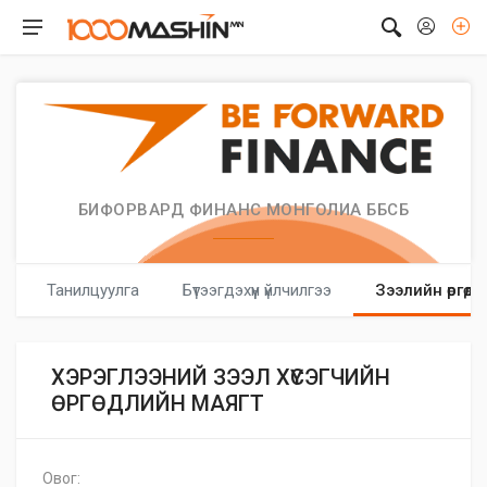
БИФОРВАРД ФИНАНС МОНГОЛИА ББСБ
Танилцуулга
Бүтээгдэхүүн үйлчилгээ
Зээлийн өргөдөл
ХЭРЭГЛЭЭНИЙ ЗЭЭЛ ХҮСЭГЧИЙН
ӨРГӨДЛИЙН МАЯГТ
Овог: