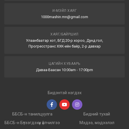
И-МЭЙЛ ХАЯГ
1000mashin.mn@gmail.com
ХАЯГ/БАЙРШИЛ
Улаанбаатар хот, БГД 20-р хороо, Дунд гол,
Прогресстранс ХХК-ийн байр, 2-р давхар
ЦАГИЙН ХУВААРЬ
Даваа-Баасан 10:00am - 17:00pm
Бидэнтэй нэгдэх
ББСБ-н танилцуулга
Бидний тухай
ББСБ-н Бүтээгдэхүүн үйлчилгээ
Мэдээ, мэдээлэл