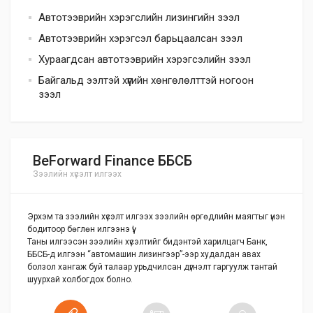
Автотээврийн хэрэгслийн лизингийн зээл
Автотээврийн хэрэгсэл барьцаалсан зээл
Хураагдсан автотээврийн хэрэгсэлийн зээл
Байгальд ээлтэй хүүгийн хөнгөлөлттэй ногоон
зээл
BeForward Finance ББСБ
Зээлийн хүсэлт илгээх
Эрхэм та зээлийн хүсэлт илгээх зээлийн өргөдлийн маягтыг үнэн
бодитоор бөглөн илгээнэ үү!
Таны илгээсэн зээлийн хүсэлтийг бидэнтэй харилцагч Банк,
ББСБ-д илгээн “автомашин лизингээр”-ээр худалдан авах
болзол хангаж буй талаар урьдчилсан дүгнэлт гаргуулж тантай
шуурхай холбогдох болно.