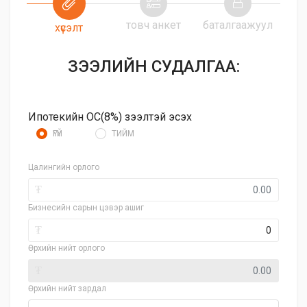
товч анкет
баталгаажуул
хүсэлт
ЗЭЭЛИЙН СУДАЛГАА:
Ипотекийн ОС(8%) зээлтэй эсэх
ҮГҮЙ
ТИЙМ
Цалингийн орлого
₮
Бизнесийн сарын цэвэр ашиг
₮
Өрхийн нийт орлого
₮
Өрхийн нийт зардал