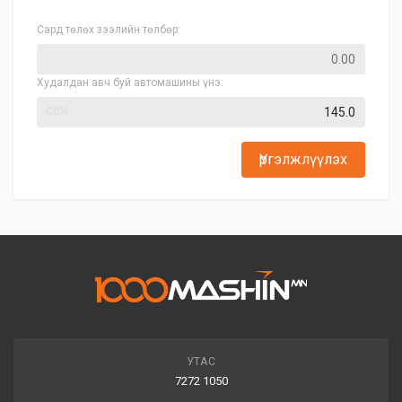
Сард төлөх зээлийн төлбөр:
Худалдан авч буй автомашины үнэ:
сая
Үргэлжлүүлэх
УТАС
7272 1050