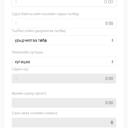
₮
Одоо байгаа нийт зээлийн сарын төлбөр
₮
Төлбөл зохих урьдчилгаа төлбөр
Лизингийн хугацаа
хугацаа
Сарын хүү:
%
Өрхийн цэвэр орлого:
Одоо авах зээлийн хэмжээ: