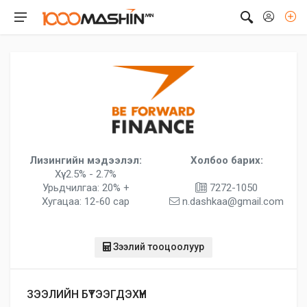
Лизингийн мэдээлэл:
Холбоо барих:
Хүү: 2.5% - 2.7%
Урьдчилгаа: 20% +
7272-1050
Хугацаа: 12-60 сар
n.dashkaa@gmail.com
Зээлий тооцоолуур
ЗЭЭЛИЙН БҮТЭЭГДЭХҮҮН