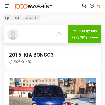
Нүүр
KIA
BONGO3
Дугаар аваагүй
Утасны дугаар
Batulzii
+976 9919 ●●●●
2016, KIA BONGO3
2025/01/25