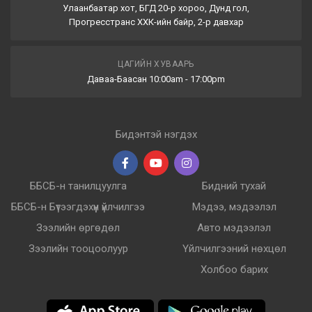
Улаанбаатар хот, БГД 20-р хороо, Дунд гол,
Прогресстранс ХХК-ийн байр, 2-р давхар
ЦАГИЙН ХУВААРЬ
Даваа-Баасан 10:00am - 17:00pm
Бидэнтэй нэгдэх
ББСБ-н танилцуулга
Бидний тухай
ББСБ-н Бүтээгдэхүүн үйлчилгээ
Мэдээ, мэдээлэл
Зээлийн өргөдөл
Авто мэдээлэл
Зээлийн тооцоолуур
Үйлчилгээний нөхцөл
Холбоо барих