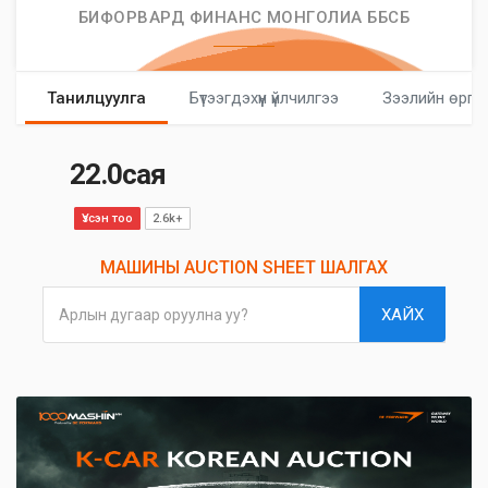
БИФОРВАРД ФИНАНС МОНГОЛИА ББСБ
Танилцуулга
Бүтээгдэхүүн үйлчилгээ
Зээлийн өргө
22.0сая
Үзсэн тоо
2.6k+
МАШИНЫ AUCTION SHEET ШАЛГАХ
ХАЙХ
Арлын дугаар оруулна уу?