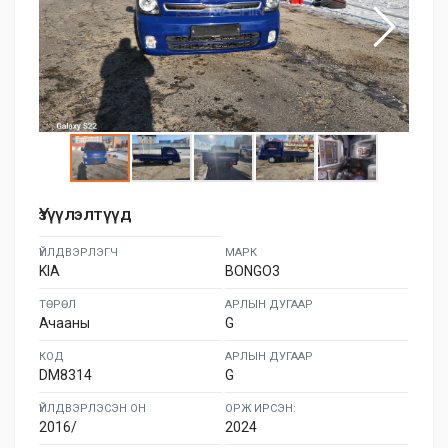
Үзүүлэлтүүд
ҮЙЛДВЭРЛЭГЧ
МАРК
KIA
BONGO3
ТӨРӨЛ
АРЛЫН ДУГААР
Ачааны
G
КОД
АРЛЫН ДУГААР
DM8314
G
ҮЙЛДВЭРЛЭСЭН ОН
ОРЖ ИРСЭН:
2016/
2024