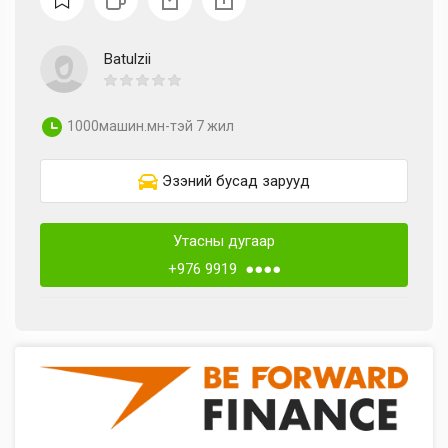
Batulzii
1000машин.мн-тэй 7 жил
Эзэний бусад зарууд
Утасны дугаар
+976 9919 ●●●●