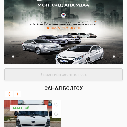
Лизингийн хүсэлт илгээх
САНАЛ БОЛГОХ
лизингтэй