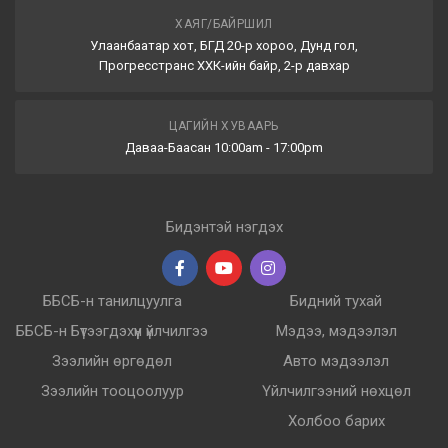
ХАЯГ/БАЙРШИЛ
Улаанбаатар хот, БГД 20-р хороо, Дунд гол,
Прогресстранс ХХК-ийн байр, 2-р давхар
ЦАГИЙН ХУВААРЬ
Даваа-Баасан 10:00am - 17:00pm
Бидэнтэй нэгдэх
ББСБ-н танилцуулга
Бидний тухай
ББСБ-н Бүтээгдэхүүн үйлчилгээ
Мэдээ, мэдээлэл
Зээлийн өргөдөл
Авто мэдээлэл
Зээлийн тооцоолуур
Үйлчилгээний нөхцөл
Холбоо барих