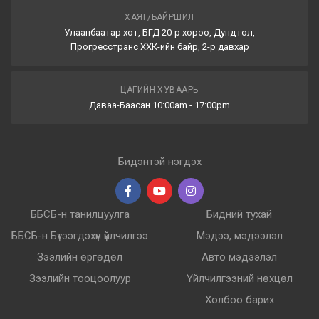
ХАЯГ/БАЙРШИЛ
Улаанбаатар хот, БГД 20-р хороо, Дунд гол,
Прогресстранс ХХК-ийн байр, 2-р давхар
ЦАГИЙН ХУВААРЬ
Даваа-Баасан 10:00am - 17:00pm
Бидэнтэй нэгдэх
ББСБ-н танилцуулга
Бидний тухай
ББСБ-н Бүтээгдэхүүн үйлчилгээ
Мэдээ, мэдээлэл
Зээлийн өргөдөл
Авто мэдээлэл
Зээлийн тооцоолуур
Үйлчилгээний нөхцөл
Холбоо барих