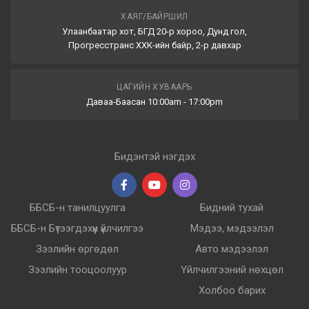
ХАЯГ/БАЙРШИЛ
Улаанбаатар хот, БГД 20-р хороо, Дунд гол,
Прогресстранс ХХК-ийн байр, 2-р давхар
ЦАГИЙН ХУВААРЬ
Даваа-Баасан 10:00am - 17:00pm
Бидэнтэй нэгдэх
ББСБ-н танилцуулга
Бидний тухай
ББСБ-н Бүтээгдэхүүн үйлчилгээ
Мэдээ, мэдээлэл
Зээлийн өргөдөл
Авто мэдээлэл
Зээлийн тооцоолуур
Үйлчилгээний нөхцөл
Холбоо барих