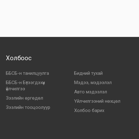
Холбоос
ББСБ-н танилцуулга
Бидний тухай
ББСБ-н Бүтээгдэхүүн
Мэдээ, мэдээлэл
үйлчилгээ
Авто мэдээлэл
Зээлийн өргөдөл
Үйлчилгээний нөхцөл
Зээлийн тооцоолуур
Холбоо барих