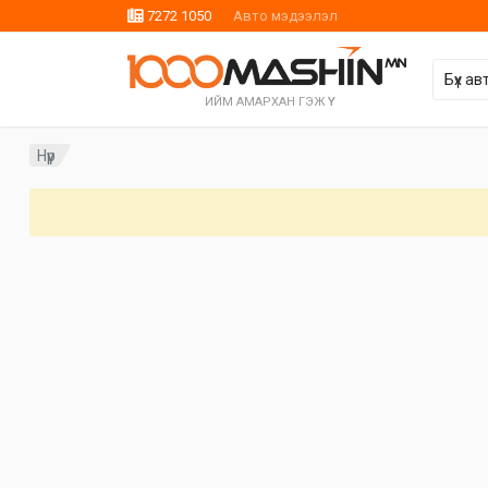
7272 1050
Авто мэдээлэл
ИЙМ АМАРХАН ГЭЖ ҮҮ
Нүүр