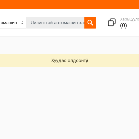
Харьцуул
(
0
)
Хуудас олдсонгүй