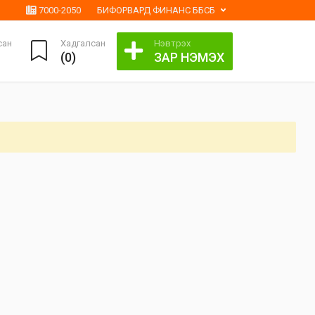
7000-2050
БИФОРВАРД ФИНАНС ББСБ
сан
Хадгалсан
Нэвтрэх
(
0
)
ЗАР НЭМЭХ