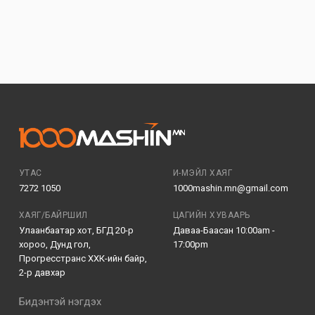
УТАС
И-МЭЙЛ ХАЯГ
7272 1050
1000mashin.mn@gmail.com
ХАЯГ/БАЙРШИЛ
ЦАГИЙН ХУВААРЬ
Улаанбаатар хот, БГД 20-р
Даваа-Баасан 10:00am -
хороо, Дунд гол,
17:00pm
Прогресстранс ХХК-ийн байр,
2-р давхар
Бидэнтэй нэгдэх