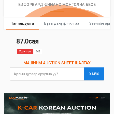
БИФОРВАРД ФИНАНС МОНГОЛИА ББСБ
Танилцуулга
Бүтээгдэхүүн үйлчилгээ
Зээлийн өргө
87.0сая
Үзсэн тоо
447
МАШИНЫ AUCTION SHEET ШАЛГАХ
ХАЙХ
Арлын дугаар оруулна уу?