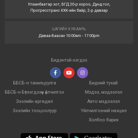
Улаанбаатар хот, БГД 20-р хороо, Дунд гол,
Прогресстранс ХХК-ийн байр, 2-р давхар
ЦАГИЙН ХУВААРЬ
Даваа-Баасан 10:00am - 17:00pm
Бидэнтэй нэгдэх
ББСБ-н танилцуулга
Бидний тухай
ББСБ-н Бүтээгдэхүүн үйлчилгээ
Мэдээ, мэдээлэл
Зээлийн өргөдөл
Авто мэдээлэл
Зээлийн тооцоолуур
Үйлчилгээний нөхцөл
Холбоо барих