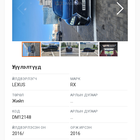
Үзүүлэлтүүд
ҮЙЛДВЭРЛЭГЧ
МАРК
LEXUS
RX
ТӨРӨЛ
АРЛЫН ДУГААР
Жийп
...
КОД
АРЛЫН ДУГААР
DM12148
...
ҮЙЛДВЭРЛЭСЭН ОН
ОРЖ ИРСЭН:
2016/
2016