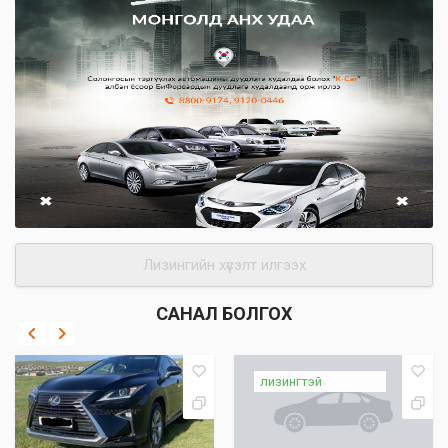
Лизингийн хүсэлт илгээх
САНАЛ БОЛГОХ
лизингтэй