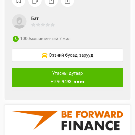
Бат
1000машин.мн-тэй 7 жил
Эзэний бусад зарууд
Утасны дугаар
+976 9493 ●●●●