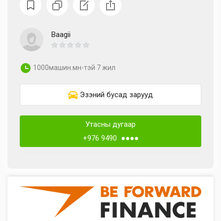
Baagii
1000машин.мн-тэй 7 жил
Эзэний бусад зарууд
Утасны дугаар
+976 9490 ●●●●