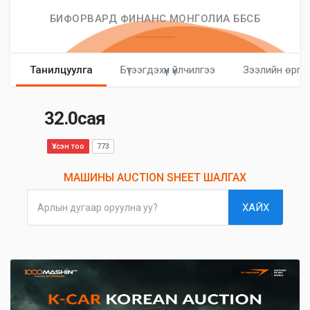
БИФОРВАРД ФИНАНС МОНГОЛИА ББСБ
Танилцуулга
Бүтээгдэхүүн үйлчилгээ
Зээлийн өргө
32.0сая
Үзсэн тоо
773
МАШИНЫ AUCTION SHEET ШАЛГАХ
ХАЙХ
Арлын дугаар оруулна уу?