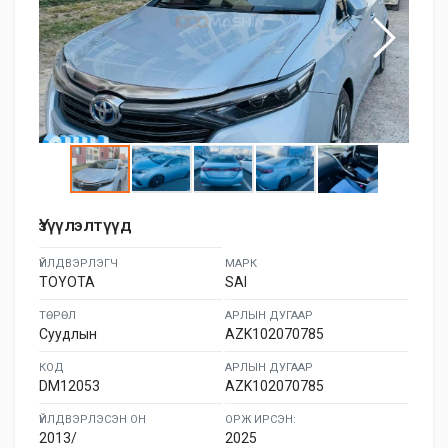
Үзүүлэлтүүд
ҮЙЛДВЭРЛЭГЧ
МАРК
TOYOTA
SAI
ТӨРӨЛ
АРЛЫН ДУГААР
Суудлын
AZK102070785
КОД
АРЛЫН ДУГААР
DM12053
AZK102070785
ҮЙЛДВЭРЛЭСЭН ОН
ОРЖ ИРСЭН:
2013/
2025