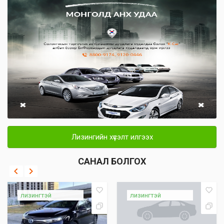
Лизингийн хүсэлт илгээх
САНАЛ БОЛГОХ
лизингтэй
лизингтэй