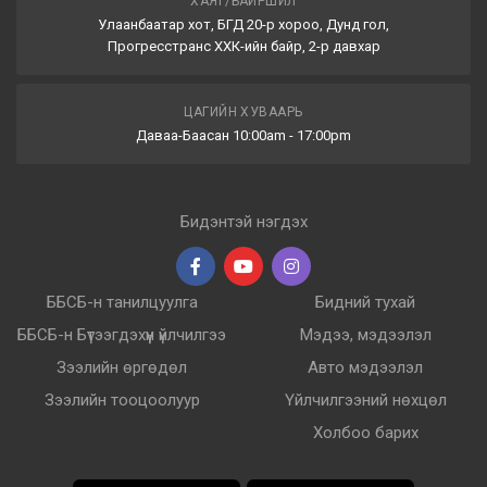
ХАЯГ/БАЙРШИЛ
Улаанбаатар хот, БГД 20-р хороо, Дунд гол,
Прогресстранс ХХК-ийн байр, 2-р давхар
ЦАГИЙН ХУВААРЬ
Даваа-Баасан 10:00am - 17:00pm
Бидэнтэй нэгдэх
ББСБ-н танилцуулга
Бидний тухай
ББСБ-н Бүтээгдэхүүн үйлчилгээ
Мэдээ, мэдээлэл
Зээлийн өргөдөл
Авто мэдээлэл
Зээлийн тооцоолуур
Үйлчилгээний нөхцөл
Холбоо барих