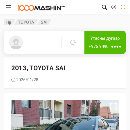
Нүүр
TOYOTA
SAI
Лизингтэй
Дугаартай
Утасны дугаар
Baagii
+976 9490 ●●●●
2013, TOYOTA SAI
2026/01/28