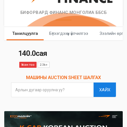
БИФОРВАРД ФИНАНС МОНГОЛИА ББСБ
Танилцуулга
Бүтээгдэхүүн үйлчилгээ
Зээлийн өргө
140.0сая
Үзсэн тоо
2.3k+
МАШИНЫ AUCTION SHEET ШАЛГАХ
ХАЙХ
Арлын дугаар оруулна уу?