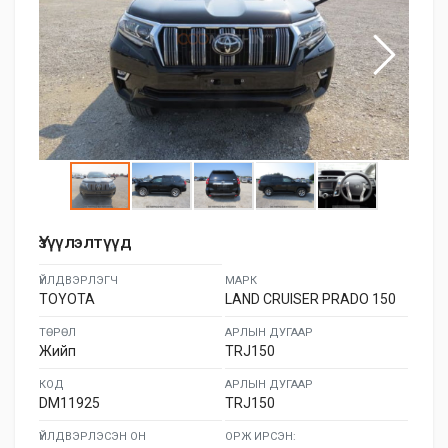
Үзүүлэлтүүд
ҮЙЛДВЭРЛЭГЧ
МАРК
TOYOTA
LAND CRUISER PRADO 150
ТӨРӨЛ
АРЛЫН ДУГААР
Жийп
TRJ150
КОД
АРЛЫН ДУГААР
DM11925
TRJ150
ҮЙЛДВЭРЛЭСЭН ОН
ОРЖ ИРСЭН: