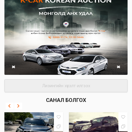
Лизингийн хүсэлт илгээх
САНАЛ БОЛГОХ