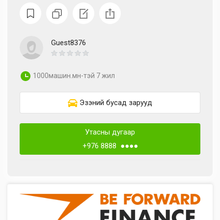
Guest8376
1000машин.мн-тэй 7 жил
Эзэний бусад зарууд
Утасны дугаар
+976 8888 ●●●●