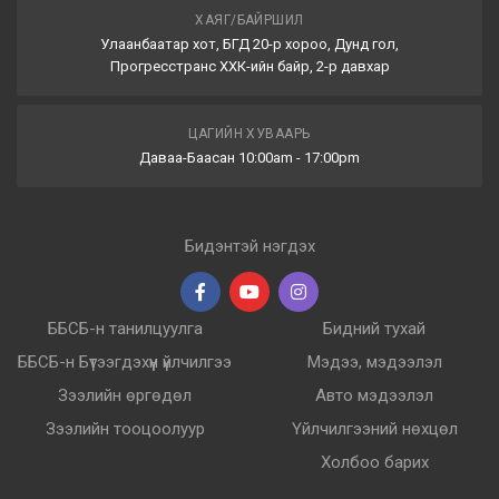
ХАЯГ/БАЙРШИЛ
Улаанбаатар хот, БГД 20-р хороо, Дунд гол,
Прогресстранс ХХК-ийн байр, 2-р давхар
ЦАГИЙН ХУВААРЬ
Даваа-Баасан 10:00am - 17:00pm
Бидэнтэй нэгдэх
ББСБ-н танилцуулга
Бидний тухай
ББСБ-н Бүтээгдэхүүн үйлчилгээ
Мэдээ, мэдээлэл
Зээлийн өргөдөл
Авто мэдээлэл
Зээлийн тооцоолуур
Үйлчилгээний нөхцөл
Холбоо барих