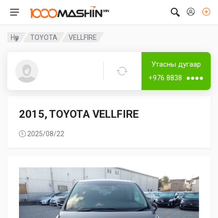
Нүүр
TOYOTA
VELLFIRE
Дугаар аваагүй
Лизингтэй
Утасны дугаар
Guest4656
+976 8838 ●●●●
2015, TOYOTA VELLFIRE
2025/08/22