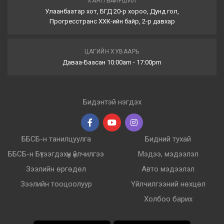
ХАЯГ/БАЙРШИЛ
Улаанбаатар хот, БГД 20-р хороо, Дунд гол,
Прогресстранс ХХК-ийн байр, 2-р давхар
ЦАГИЙН ХУВААРЬ
Даваа-Баасан 10:00am - 17:00pm
Бидэнтэй нэгдэх
ББСБ-н танилцуулга
Бидний тухай
ББСБ-н Бүтээгдэхүүн үйлчилгээ
Мэдээ, мэдээлэл
Зээлийн өргөдөл
Авто мэдээлэл
Зээлийн тооцоолуур
Үйлчилгээний нөхцөл
Холбоо барих