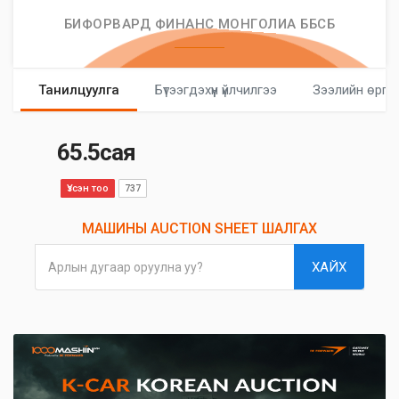
БИФОРВАРД ФИНАНС МОНГОЛИА ББСБ
Танилцуулга
Бүтээгдэхүүн үйлчилгээ
Зээлийн өргө
65.5сая
Үзсэн тоо
737
МАШИНЫ AUCTION SHEET ШАЛГАХ
ХАЙХ
Арлын дугаар оруулна уу?