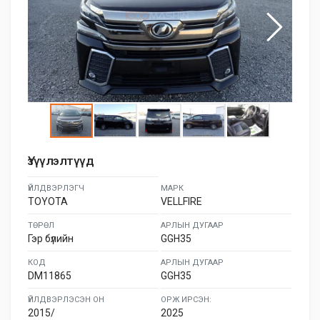
Үзүүлэлтүүд
ҮЙЛДВЭРЛЭГЧ
МАРК
TOYOTA
VELLFIRE
ТӨРӨЛ
АРЛЫН ДУГААР
Гэр бүлийн
GGH35
КОД
АРЛЫН ДУГААР
DM11865
GGH35
ҮЙЛДВЭРЛЭСЭН ОН
ОРЖ ИРСЭН:
2015/
2025