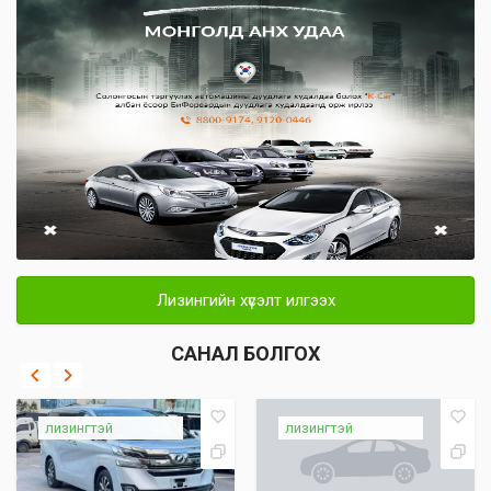
Лизингийн хүсэлт илгээх
САНАЛ БОЛГОХ
лизингтэй
лизингтэй