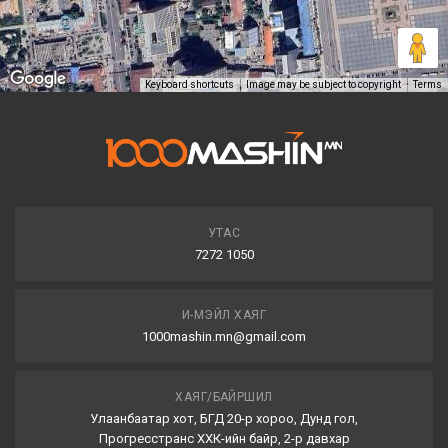
Keyboard shortcuts
Image may be subject to copyright
Terms
УТАС
7272 1050
И-МЭЙЛ ХАЯГ
1000mashin.mn@gmail.com
ХАЯГ/БАЙРШИЛ
Улаанбаатар хот, БГД 20-р хороо, Дунд гол,
Прогресстранс ХХК-ийн байр, 2-р давхар