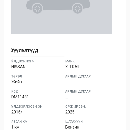
Үзүүлэлтүүд
ҮЙЛДВЭРЛЭГЧ
МАРК
NISSAN
X-TRAIL
ТӨРӨЛ
АРЛЫН ДУГААР
Жийп
...
КОД
АРЛЫН ДУГААР
DM11431
...
ҮЙЛДВЭРЛЭСЭН ОН
ОРЖ ИРСЭН:
2016/
2025
ЯВСАН КМ:
ШАТАХУУН
1 км
Бензин