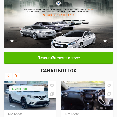
Лизингийн хүсэлт илгээх
САНАЛ БОЛГОХ
лизингтэй
DM12205
DM12204