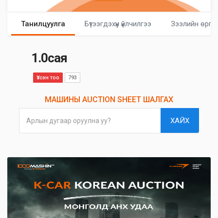
Танилцуулга
Бүтээгдэхүүн үйлчилгээ
Зээлийн өргө
1.0сая
Үзсэн тоо
793
МАШИНЫ AUCTION SHEET ШАЛГАХ
ХАЙХ
Арлын дугаар оруулна уу?