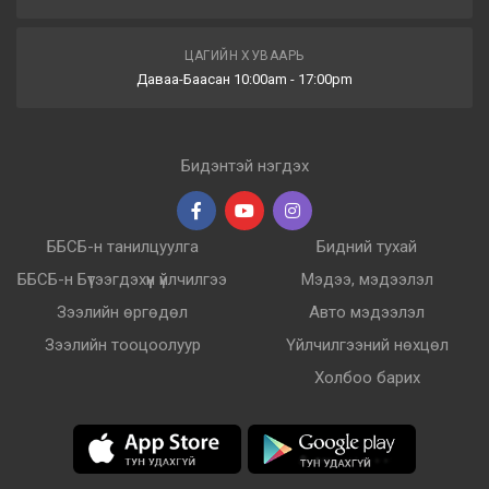
ЦАГИЙН ХУВААРЬ
Даваа-Баасан 10:00am - 17:00pm
Бидэнтэй нэгдэх
ББСБ-н танилцуулга
Бидний тухай
ББСБ-н Бүтээгдэхүүн үйлчилгээ
Мэдээ, мэдээлэл
Зээлийн өргөдөл
Авто мэдээлэл
Зээлийн тооцоолуур
Үйлчилгээний нөхцөл
Холбоо барих