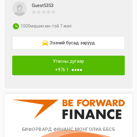
Guest5353
1000машин.мн-тэй 7 жил
Эзэний бусад зарууд
Утасны дугаар
+976 1 ●●●●
БИФОРВАРД ФИНАНС МОНГОЛИА ББСБ