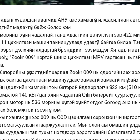
ятадын худалдан авагчид АНУ-аас хамаагүй илүү цахилгаан а
дгийг мэдэхгүй байж болох юм.
 морины хүчин чадалтай, ганц удаагийн цэнэглэлтээр 422 ми
r 11 цахилгаан машин танилцуулаад удаагүй байгаа билээ. Тэ
vo зэрэг дэлхийн алдартай брэндүүдийг эзэмшдэг Хятадын а
eely, "Zeekr 009" нэртэй шинэ цахилгаан MPV гаргасан нь га
а.
батерейны үзүүлэлтүүдийг харвал Zeekr 009 нь одоогийн зах зэ
 байгаа цахилгаан машинуудаас хамаагүй хамаагүй илүү байх 
йн (дэлхийн хамгийн том батерей үйлдвэрлэгч) 822 км (510 
мжтой 140 кВт/цаг хүчин чадалтай Qilin батерейг суурьлуул
рон мотор нь 536 морины хүчтэй хүчийг өгдөг бөгөөд энэ нь 
ах боломжтой гэсэн үг юм.
хыг хангах үүднээс 009 нь CCD цахилгаан соронзон чичиргээг
автоматжуулсан агааржуулалттай. Мөн олон автомашин үйл
 суудалын тав тухыг нэгдүгээр зэрэглэлийн баталгаатай гэ
гаар эгнээнд Sofaro нисэх онгоцны суудлыг суурьлуулснаа