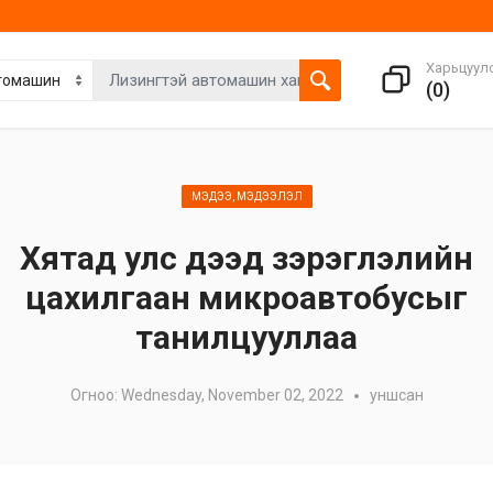
Харьцуул
(
0
)
МЭДЭЭ, МЭДЭЭЛЭЛ
Хятад улс дээд зэрэглэлийн
цахилгаан микроавтобусыг
танилцууллаа
Огноо: Wednesday, November 02, 2022
уншсан