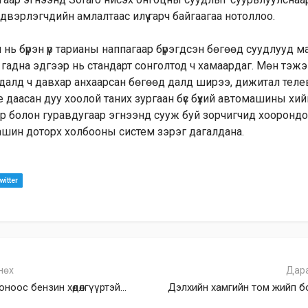
двэрлэгчдийн амлалтаас илүү гарч байгаагаа нотоллоо.
 нь бүрэн үр тарианы наппагаар бүрэгдсэн бөгөөд суудлууд 
гадна эдгээр нь стандарт сонголтод ч хамаардаг. Мөн тэж
йдалд ч давхар анхаарсан бөгөөд далд ширээ, дижитал тел
е даасан дуу хоолой таних зургаан бүс бүхий автомашины х
ээр болон гуравдугаар эгнээнд сууж буй зорчигчид хоорондо
шин доторх холбооны систем зэрэг дагалдана.
itter
нөх
Дар
оноос бензин хөдөлгүүртэй...
Дэлхийн хамгийн том жийп бол