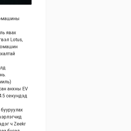
втомашины
ль явах
гвэл Lotus,
втомашин
йхалтай
элд
нь.
миль)
сан анхны EV
4.5 секундэд
 бууруулах
двэрлэгчид
дэг ч Zeekr
раа бусад