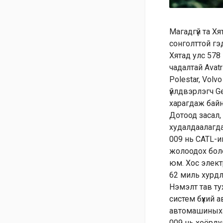
Магадгүй та Х
сонголттой гэ
Хятад улс 578
чадалтай Avat
Polestar, Vol
үйлдвэрлэгч G
харагдаж байн
Дотоод засал, 
худалдаалагдаж
009 нь CATL-и
жолоодох боло
юм. Хос элект
62 миль хурдл
Нэмэлт тав ту
систем бүхий 
автомашиныхаа
009 нь хоёрду