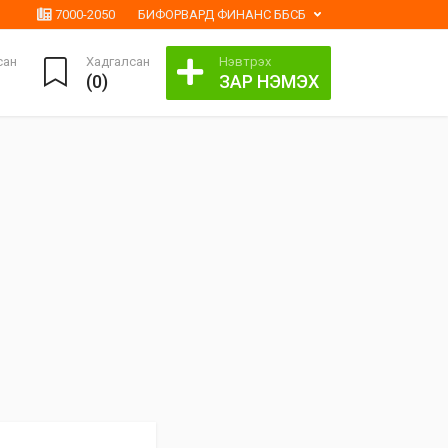
7000-2050
БИФОРВАРД ФИНАНС ББСБ
сан
Хадгалсан
Нэвтрэх
(
0
)
ЗАР НЭМЭХ