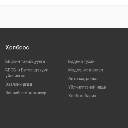
Холбоос
ББСБ-н танилцуулга
Бидний тухай
ББСБ-н Бүтээгдэхүүн
Мэдээ, мэдээлэл
үйлчилгээ
Авто мэдээлэл
Зээлийн өргөдөл
Үйлчилгээний нөхцөл
Зээлийн тооцоолуур
Холбоо барих