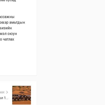
массажны
ээвэр амьтдын
евизийн
иймэл оюун
о чатлах
аах
 1...