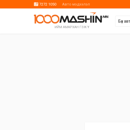
7272 1050
Авто мэдээлэл
ИЙМ АМАРХАН ГЭЖ ҮҮ