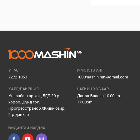
УТАС
И-МЭЙЛ ХАЯГ
7272 1050
1000mashin.mn@gmail.com
ХАЯГ/БАЙРШИЛ
ЦАГИЙН ХУВААРЬ
Улаанбаатар хот, БГД 20-р
Даваа-Баасан 10:00am -
хороо, Дунд гол,
17:00pm
Прогресстранс ХХК-ийн байр,
2-р давхар
Бидэнтэй нэгдэх