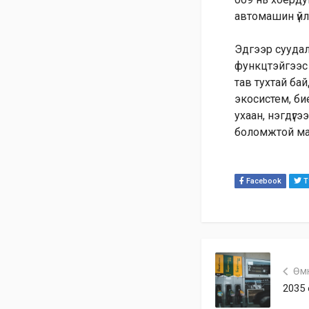
автомашин үйл
Эдгээр суудал
функцтэйгээс 
тав тухтай ба
экосистем, би
ухаан, нэгдүг
боломжтой ма
Facebook
Tw
Өм
2035 