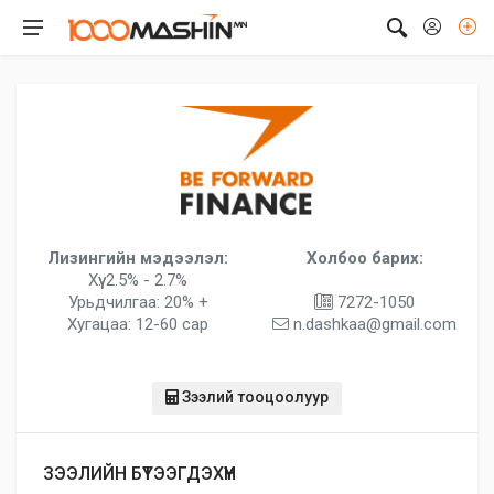
Лизингийн мэдээлэл:
Холбоо барих:
Хүү: 2.5% - 2.7%
Урьдчилгаа: 20% +
7272-1050
Хугацаа: 12-60 сар
n.dashkaa@gmail.com
Зээлий тооцоолуур
ЗЭЭЛИЙН БҮТЭЭГДЭХҮҮН