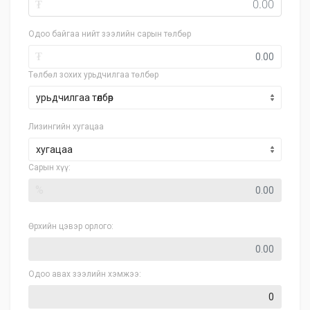
₮
Одоо байгаа нийт зээлийн сарын төлбөр
₮
Төлбөл зохих урьдчилгаа төлбөр
Лизингийн хугацаа
хугацаа
Сарын хүү:
%
Өрхийн цэвэр орлого:
Одоо авах зээлийн хэмжээ: