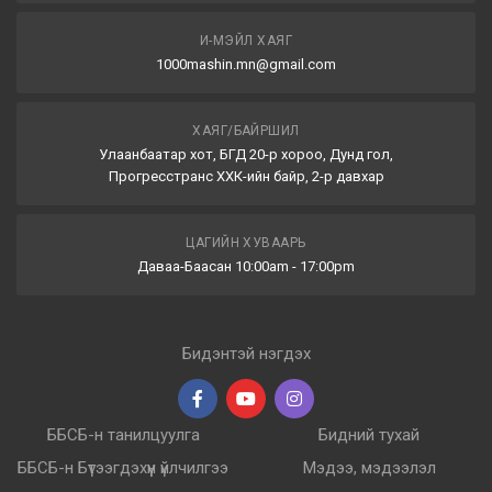
И-МЭЙЛ ХАЯГ
1000mashin.mn@gmail.com
ХАЯГ/БАЙРШИЛ
Улаанбаатар хот, БГД 20-р хороо, Дунд гол,
Прогресстранс ХХК-ийн байр, 2-р давхар
ЦАГИЙН ХУВААРЬ
Даваа-Баасан 10:00am - 17:00pm
Бидэнтэй нэгдэх
ББСБ-н танилцуулга
Бидний тухай
ББСБ-н Бүтээгдэхүүн үйлчилгээ
Мэдээ, мэдээлэл