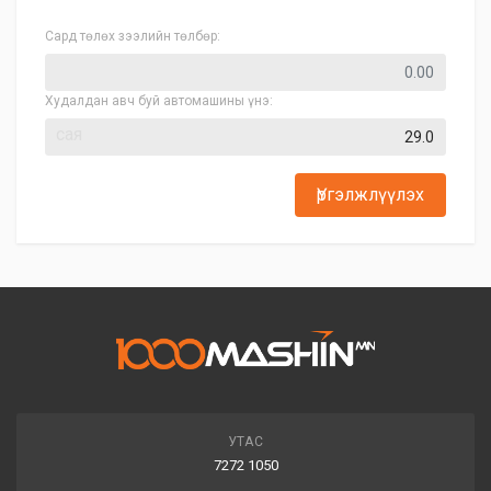
Сард төлөх зээлийн төлбөр:
Худалдан авч буй автомашины үнэ:
сая
Үргэлжлүүлэх
УТАС
7272 1050