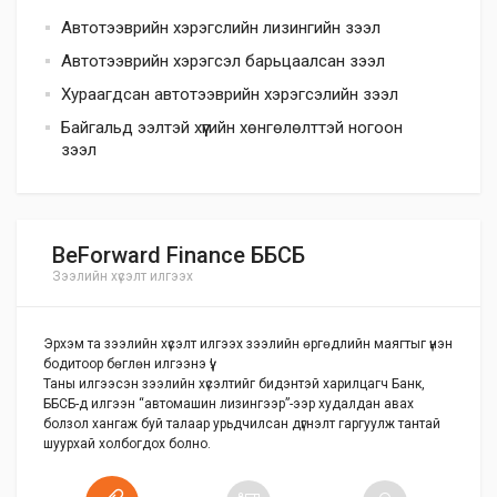
Автотээврийн хэрэгслийн лизингийн зээл
Автотээврийн хэрэгсэл барьцаалсан зээл
Хураагдсан автотээврийн хэрэгсэлийн зээл
Байгальд ээлтэй хүүгийн хөнгөлөлттэй ногоон
зээл
BeForward Finance ББСБ
Зээлийн хүсэлт илгээх
Эрхэм та зээлийн хүсэлт илгээх зээлийн өргөдлийн маягтыг үнэн
бодитоор бөглөн илгээнэ үү!
Таны илгээсэн зээлийн хүсэлтийг бидэнтэй харилцагч Банк,
ББСБ-д илгээн “автомашин лизингээр”-ээр худалдан авах
болзол хангаж буй талаар урьдчилсан дүгнэлт гаргуулж тантай
шуурхай холбогдох болно.