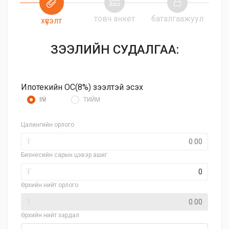
товч анкет
баталгаажуул
хүсэлт
ЗЭЭЛИЙН СУДАЛГАА:
Ипотекийн ОС(8%) зээлтэй эсэх
ҮГҮЙ
ТИЙМ
Цалингийн орлого
₮
Бизнесийн сарын цэвэр ашиг
₮
Өрхийн нийт орлого
₮
Өрхийн нийт зардал