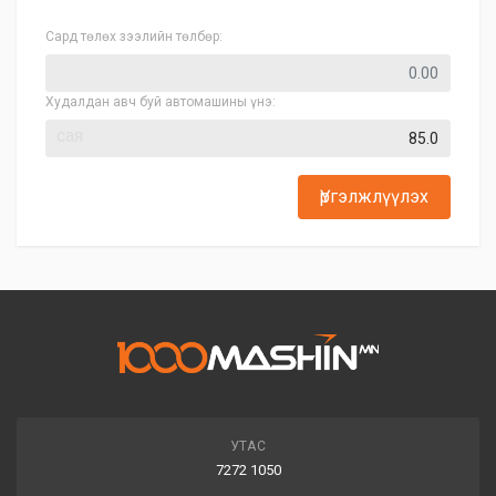
Сард төлөх зээлийн төлбөр:
Худалдан авч буй автомашины үнэ:
сая
Үргэлжлүүлэх
УТАС
7272 1050