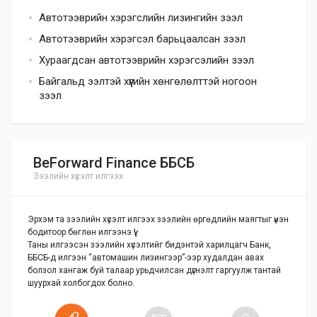
Автотээврийн хэрэгслийн лизингийн зээл
Автотээврийн хэрэгсэл барьцаалсан зээл
Хураагдсан автотээврийн хэрэгсэлийн зээл
Байгальд ээлтэй хүүгийн хөнгөлөлттэй ногоон
зээл
BeForward Finance ББСБ
Зээлийн хүсэлт илгээх
Эрхэм та зээлийн хүсэлт илгээх зээлийн өргөдлийн маягтыг үнэн
бодитоор бөглөн илгээнэ үү!
Таны илгээсэн зээлийн хүсэлтийг бидэнтэй харилцагч Банк,
ББСБ-д илгээн “автомашин лизингээр”-ээр худалдан авах
болзол хангаж буй талаар урьдчилсан дүгнэлт гаргуулж тантай
шуурхай холбогдох болно.