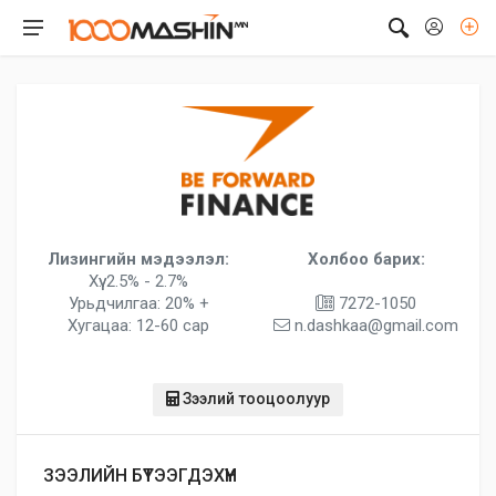
Лизингийн мэдээлэл:
Холбоо барих:
Хүү: 2.5% - 2.7%
Урьдчилгаа: 20% +
7272-1050
Хугацаа: 12-60 сар
n.dashkaa@gmail.com
Зээлий тооцоолуур
ЗЭЭЛИЙН БҮТЭЭГДЭХҮҮН