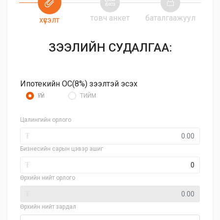
товч анкет
баталгаажуул
хүсэлт
ЗЭЭЛИЙН СУДАЛГАА:
Ипотекийн ОС(8%) зээлтэй эсэх
ҮГҮЙ
ТИЙМ
Цалингийн орлого
₮
Бизнесийн сарын цэвэр ашиг
₮
Өрхийн нийт орлого
₮
Өрхийн нийт зардал