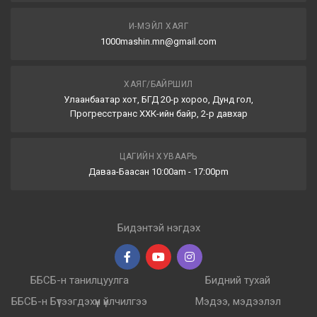
И-МЭЙЛ ХАЯГ
1000mashin.mn@gmail.com
ХАЯГ/БАЙРШИЛ
Улаанбаатар хот, БГД 20-р хороо, Дунд гол,
Прогресстранс ХХК-ийн байр, 2-р давхар
ЦАГИЙН ХУВААРЬ
Даваа-Баасан 10:00am - 17:00pm
Бидэнтэй нэгдэх
ББСБ-н танилцуулга
Бидний тухай
ББСБ-н Бүтээгдэхүүн үйлчилгээ
Мэдээ, мэдээлэл