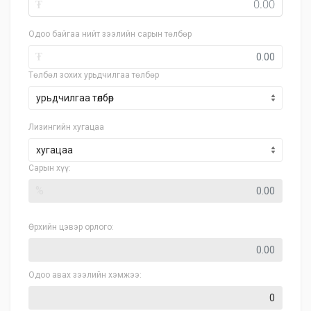
₮
Одоо байгаа нийт зээлийн сарын төлбөр
₮
Төлбөл зохих урьдчилгаа төлбөр
Лизингийн хугацаа
хугацаа
Сарын хүү:
%
Өрхийн цэвэр орлого:
Одоо авах зээлийн хэмжээ: