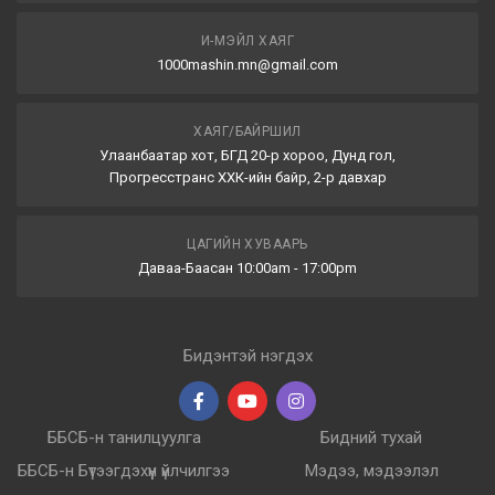
И-МЭЙЛ ХАЯГ
1000mashin.mn@gmail.com
ХАЯГ/БАЙРШИЛ
Улаанбаатар хот, БГД 20-р хороо, Дунд гол,
Прогресстранс ХХК-ийн байр, 2-р давхар
ЦАГИЙН ХУВААРЬ
Даваа-Баасан 10:00am - 17:00pm
Бидэнтэй нэгдэх
ББСБ-н танилцуулга
Бидний тухай
ББСБ-н Бүтээгдэхүүн үйлчилгээ
Мэдээ, мэдээлэл