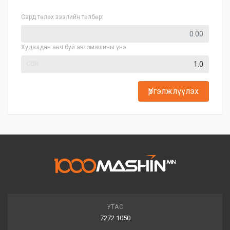
Сард төлөх зээлийн төлбөр:
Худалдан авч буй автомашины үнэ:
сая
Үргэлжлүүлэх
УТАС
7272 1050