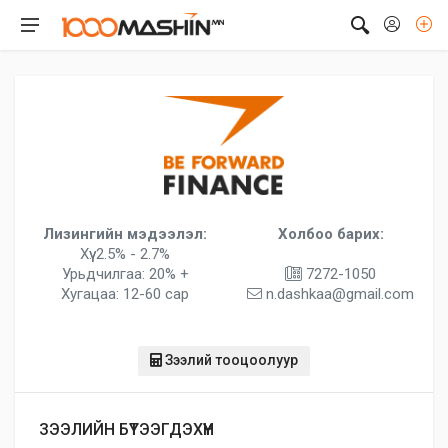
Лизингийн мэдээлэл:
Холбоо барих:
Хүү: 2.5% - 2.7%
Урьдчилгаа: 20% +
7272-1050
Хугацаа: 12-60 сар
n.dashkaa@gmail.com
Зээлий тооцоолуур
ЗЭЭЛИЙН БҮТЭЭГДЭХҮҮН