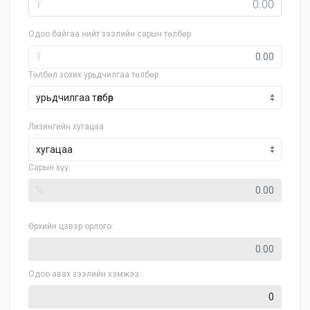
₮
Одоо байгаа нийт зээлийн сарын төлбөр
₮
Төлбөл зохих урьдчилгаа төлбөр
Лизингийн хугацаа
хугацаа
Сарын хүү:
%
Өрхийн цэвэр орлого:
Одоо авах зээлийн хэмжээ: