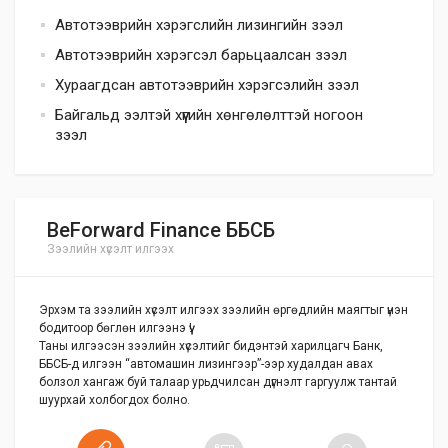
Автотээврийн хэрэгслийн лизингийн зээл
Автотээврийн хэрэгсэл барьцаалсан зээл
Хураагдсан автотээврийн хэрэгсэлийн зээл
Байгальд ээлтэй хүүгийн хөнгөлөлттэй ногоон
зээл
BeForward Finance ББСБ
Зээлийн хүсэлт илгээх
Эрхэм та зээлийн хүсэлт илгээх зээлийн өргөдлийн маягтыг үнэн
бодитоор бөглөн илгээнэ үү!
Таны илгээсэн зээлийн хүсэлтийг бидэнтэй харилцагч Банк,
ББСБ-д илгээн “автомашин лизингээр”-ээр худалдан авах
болзол хангаж буй талаар урьдчилсан дүгнэлт гаргуулж тантай
шуурхай холбогдох болно.