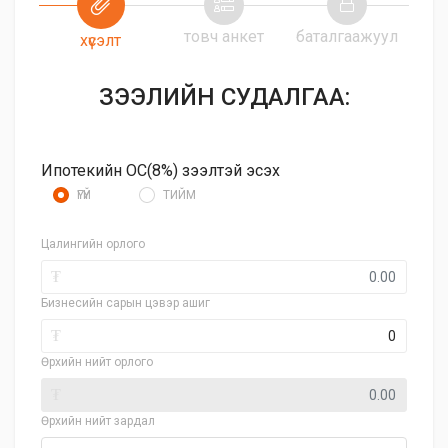
товч анкет
баталгаажуул
хүсэлт
ЗЭЭЛИЙН СУДАЛГАА:
Ипотекийн ОС(8%) зээлтэй эсэх
ҮГҮЙ
ТИЙМ
Цалингийн орлого
₮
Бизнесийн сарын цэвэр ашиг
₮
Өрхийн нийт орлого
₮
Өрхийн нийт зардал