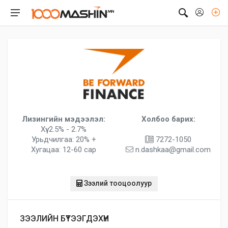
Лизингийн мэдээлэл:
Холбоо барих:
Хүү: 2.5% - 2.7%
Урьдчилгаа: 20% +
7272-1050
Хугацаа: 12-60 сар
n.dashkaa@gmail.com
Зээлий тооцоолуур
ЗЭЭЛИЙН БҮТЭЭГДЭХҮҮН