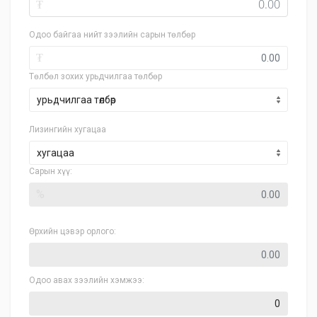
₮
Одоо байгаа нийт зээлийн сарын төлбөр
₮
Төлбөл зохих урьдчилгаа төлбөр
Лизингийн хугацаа
хугацаа
Сарын хүү:
%
Өрхийн цэвэр орлого:
Одоо авах зээлийн хэмжээ: