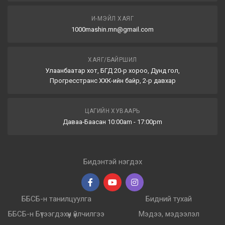
И-МЭЙЛ ХАЯГ
1000mashin.mn@gmail.com
ХАЯГ/БАЙРШИЛ
Улаанбаатар хот, БГД 20-р хороо, Дунд гол,
Прогресстранс ХХК-ийн байр, 2-р давхар
ЦАГИЙН ХУВААРЬ
Даваа-Баасан 10:00am - 17:00pm
Бидэнтэй нэгдэх
ББСБ-н танилцуулга
Бидний тухай
ББСБ-н Бүтээгдэхүүн үйлчилгээ
Мэдээ, мэдээлэл