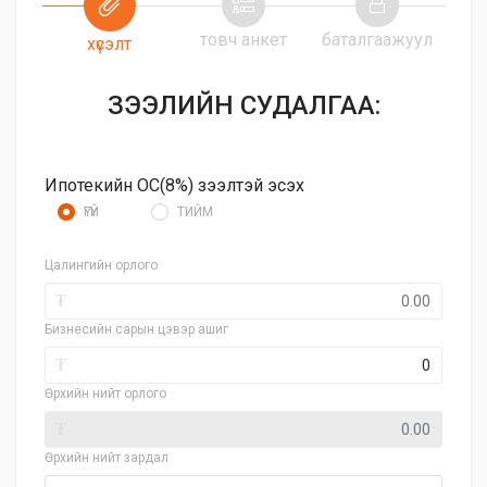
товч анкет
баталгаажуул
хүсэлт
ЗЭЭЛИЙН СУДАЛГАА:
Ипотекийн ОС(8%) зээлтэй эсэх
ҮГҮЙ
ТИЙМ
Цалингийн орлого
₮
Бизнесийн сарын цэвэр ашиг
₮
Өрхийн нийт орлого
₮
Өрхийн нийт зардал