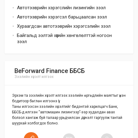
Автотээврийн хэрэгслийн лизингийн зээл
Автотээврийн хэрэгсэл барьцаалсан зээл
Хураагдсан автотээврийн хэрэгсэлийн зээл
Байгальд ээлтэй хүүгийн хөнгөлөлттэй ногоон
зээл
BeForward Finance ББСБ
Зээлийн хүсэлт илгээх
Эрхэм та зээлийн хүсэлт илгээх зээлийн өргөдлийн маягтыг үнэн
бодитоор бөглөн илгээнэ үү!
Таны илгээсэн зээлийн хүсэлтийг бидэнтэй харилцагч Банк,
ББСБ-д илгээн “автомашин лизингээр”-ээр худалдан авах
болзол хангаж буй талаар урьдчилсан дүгнэлт гаргуулж тантай
шуурхай холбогдох болно.