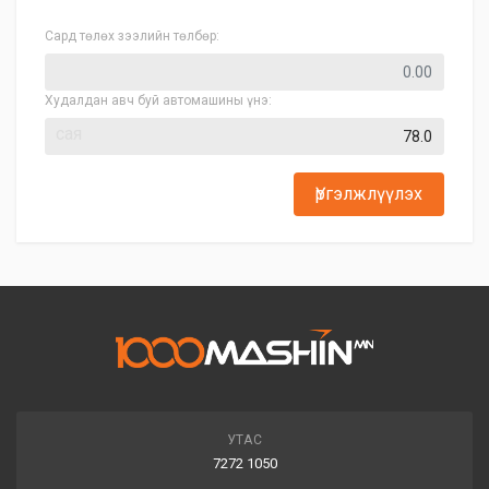
Сард төлөх зээлийн төлбөр:
Худалдан авч буй автомашины үнэ:
сая
Үргэлжлүүлэх
УТАС
7272 1050