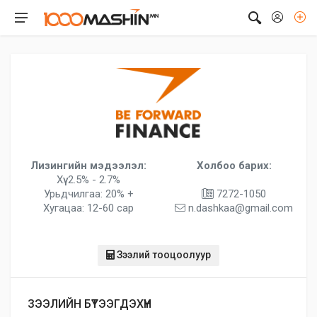
Лизингийн мэдээлэл:
Холбоо барих:
Хүү: 2.5% - 2.7%
Урьдчилгаа: 20% +
7272-1050
Хугацаа: 12-60 сар
n.dashkaa@gmail.com
Зээлий тооцоолуур
ЗЭЭЛИЙН БҮТЭЭГДЭХҮҮН