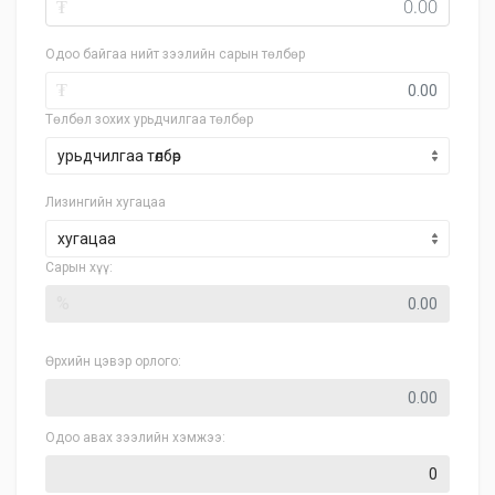
₮
Одоо байгаа нийт зээлийн сарын төлбөр
₮
Төлбөл зохих урьдчилгаа төлбөр
Лизингийн хугацаа
хугацаа
Сарын хүү:
%
Өрхийн цэвэр орлого:
Одоо авах зээлийн хэмжээ: