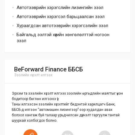
Автотээврийн хэрэгслийн лизингийн зээл
Автотээврийн хэрэгсэл барьцаалсан зээл
Хураагдсан автотээврийн хэрэгсэлийн зээл
Байгальд ээлтэй хүүгийн хөнгөлөлттэй ногоон
зээл
BeForward Finance ББСБ
Зээлийн хүсэлт илгээх
Эрхэм та зээлийн хүсэлт илгээх зээлийн өргөдлийн маягтыг үнэн
бодитоор бөглөн илгээнэ үү!
Таны илгээсэн зээлийн хүсэлтийг бидэнтэй харилцагч Банк,
ББСБ-д илгээн “автомашин лизингээр”-ээр худалдан авах
болзол хангаж буй талаар урьдчилсан дүгнэлт гаргуулж тантай
шуурхай холбогдох болно.