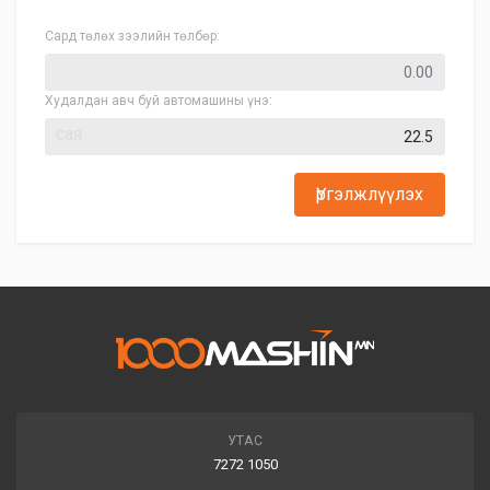
Сард төлөх зээлийн төлбөр:
Худалдан авч буй автомашины үнэ:
сая
Үргэлжлүүлэх
УТАС
7272 1050