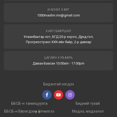
И-МЭЙЛ ХАЯГ
1000mashin.mn@gmail.com
ХАЯГ/БАЙРШИЛ
Улаанбаатар хот, БГД 20-р хороо, Дунд гол,
Прогресстранс ХХК-ийн байр, 2-р давхар
ЦАГИЙН ХУВААРЬ
Даваа-Баасан 10:00am - 17:00pm
Бидэнтэй нэгдэх
ББСБ-н танилцуулга
Бидний тухай
ББСБ-н Бүтээгдэхүүн үйлчилгээ
Мэдээ, мэдээлэл