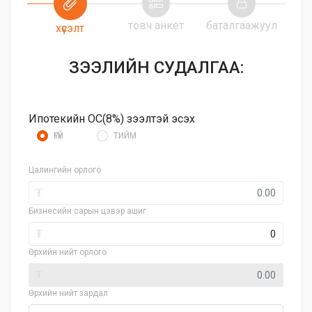
товч анкет
баталгаажуул
хүсэлт
ЗЭЭЛИЙН СУДАЛГАА:
Ипотекийн ОС(8%) зээлтэй эсэх
ҮГҮЙ
ТИЙМ
Цалингийн орлого
₮
Бизнесийн сарын цэвэр ашиг
₮
Өрхийн нийт орлого
₮
Өрхийн нийт зардал