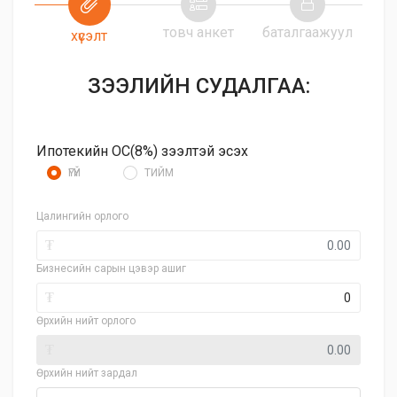
товч анкет
баталгаажуул
хүсэлт
ЗЭЭЛИЙН СУДАЛГАА:
Ипотекийн ОС(8%) зээлтэй эсэх
ҮГҮЙ
ТИЙМ
Цалингийн орлого
₮
Бизнесийн сарын цэвэр ашиг
₮
Өрхийн нийт орлого
₮
Өрхийн нийт зардал