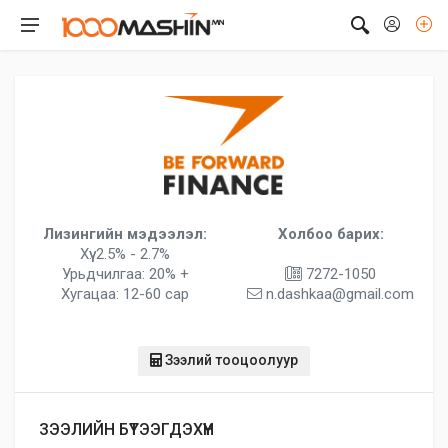
Лизингийн мэдээлэл:
Холбоо барих:
Хүү: 2.5% - 2.7%
Урьдчилгаа: 20% +
7272-1050
Хугацаа: 12-60 сар
n.dashkaa@gmail.com
Зээлий тооцоолуур
ЗЭЭЛИЙН БҮТЭЭГДЭХҮҮН