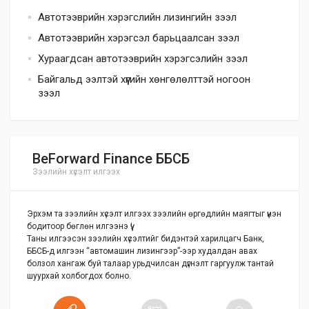
Автотээврийн хэрэгслийн лизингийн зээл
Автотээврийн хэрэгсэл барьцаалсан зээл
Хураагдсан автотээврийн хэрэгсэлийн зээл
Байгальд ээлтэй хүүгийн хөнгөлөлттэй ногоон
зээл
BeForward Finance ББСБ
Зээлийн хүсэлт илгээх
Эрхэм та зээлийн хүсэлт илгээх зээлийн өргөдлийн маягтыг үнэн
бодитоор бөглөн илгээнэ үү!
Таны илгээсэн зээлийн хүсэлтийг бидэнтэй харилцагч Банк,
ББСБ-д илгээн “автомашин лизингээр”-ээр худалдан авах
болзол хангаж буй талаар урьдчилсан дүгнэлт гаргуулж тантай
шуурхай холбогдох болно.