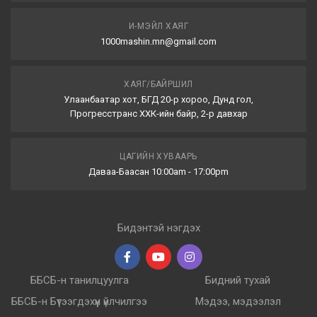
И-МЭЙЛ ХАЯГ
1000mashin.mn@gmail.com
ХАЯГ/БАЙРШИЛ
Улаанбаатар хот, БГД 20-р хороо, Дунд гол,
Прогресстранс ХХК-ийн байр, 2-р давхар
ЦАГИЙН ХУВААРЬ
Даваа-Баасан 10:00am - 17:00pm
Бидэнтэй нэгдэх
ББСБ-н танилцуулга
Бидний тухай
ББСБ-н Бүтээгдэхүүн үйлчилгээ
Мэдээ, мэдээлэл