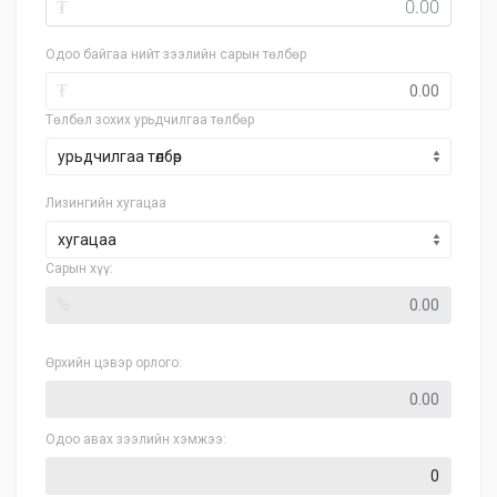
₮
Одоо байгаа нийт зээлийн сарын төлбөр
₮
Төлбөл зохих урьдчилгаа төлбөр
Лизингийн хугацаа
хугацаа
Сарын хүү:
%
Өрхийн цэвэр орлого:
Одоо авах зээлийн хэмжээ: