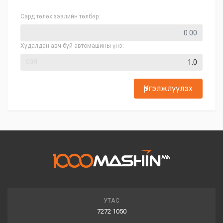
Сард төлөх зээлийн төлбөр:
Худалдан авч буй автомашины үнэ:
сая
Үргэлжлүүлэх
УТАС
7272 1050