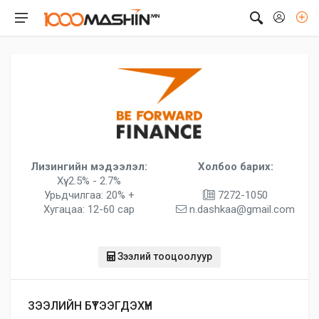
Лизингийн мэдээлэл:
Холбоо барих:
Хүү: 2.5% - 2.7%
Урьдчилгаа: 20% +
7272-1050
Хугацаа: 12-60 сар
n.dashkaa@gmail.com
Зээлий тооцоолуур
ЗЭЭЛИЙН БҮТЭЭГДЭХҮҮН