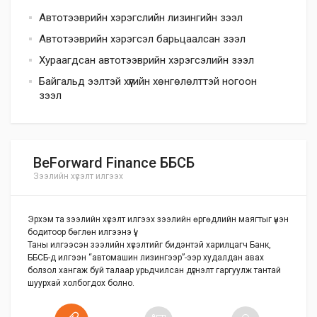
Автотээврийн хэрэгслийн лизингийн зээл
Автотээврийн хэрэгсэл барьцаалсан зээл
Хураагдсан автотээврийн хэрэгсэлийн зээл
Байгальд ээлтэй хүүгийн хөнгөлөлттэй ногоон
зээл
BeForward Finance ББСБ
Зээлийн хүсэлт илгээх
Эрхэм та зээлийн хүсэлт илгээх зээлийн өргөдлийн маягтыг үнэн
бодитоор бөглөн илгээнэ үү!
Таны илгээсэн зээлийн хүсэлтийг бидэнтэй харилцагч Банк,
ББСБ-д илгээн “автомашин лизингээр”-ээр худалдан авах
болзол хангаж буй талаар урьдчилсан дүгнэлт гаргуулж тантай
шуурхай холбогдох болно.