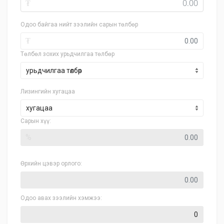
₮
Одоо байгаа нийт зээлийн сарын төлбөр
₮
Төлбөл зохих урьдчилгаа төлбөр
Лизингийн хугацаа
хугацаа
Сарын хүү:
%
Өрхийн цэвэр орлого:
Одоо авах зээлийн хэмжээ: