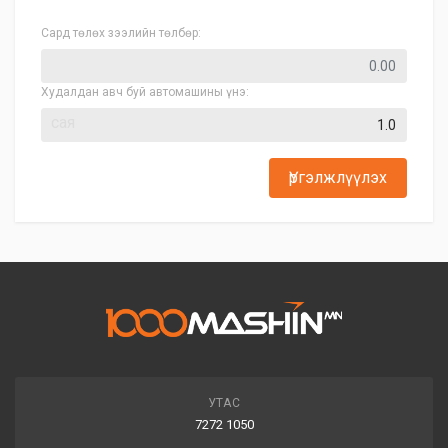
Сард төлөх зээлийн төлбөр:
Худалдан авч буй автомашины үнэ:
сая
Үргэлжлүүлэх
УТАС
7272 1050