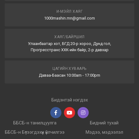
И-МЭЙЛ ХАЯГ
1000mashin.mn@gmail.com
ХАЯГ/БАЙРШИЛ
Улаанбаатар хот, БГД 20-р хороо, Дунд гол,
Прогресстранс ХХК-ийн байр, 2-р давхар
ЦАГИЙН ХУВААРЬ
Даваа-Баасан 10:00am - 17:00pm
Бидэнтэй нэгдэх
ББСБ-н танилцуулга
Бидний тухай
ББСБ-н Бүтээгдэхүүн үйлчилгээ
Мэдээ, мэдээлэл