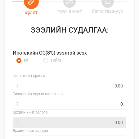
товч анкет
баталгаажуул
хүсэлт
ЗЭЭЛИЙН СУДАЛГАА:
Ипотекийн ОС(8%) зээлтэй эсэх
ҮГҮЙ
ТИЙМ
Цалингийн орлого
₮
Бизнесийн сарын цэвэр ашиг
₮
Өрхийн нийт орлого
₮
Өрхийн нийт зардал