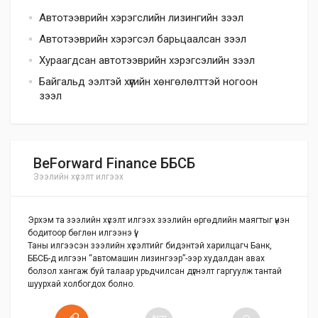
Автотээврийн хэрэгслийн лизингийн зээл
Автотээврийн хэрэгсэл барьцаалсан зээл
Хураагдсан автотээврийн хэрэгсэлийн зээл
Байгальд ээлтэй хүүгийн хөнгөлөлттэй ногоон
зээл
BeForward Finance ББСБ
Зээлийн хүсэлт илгээх
Эрхэм та зээлийн хүсэлт илгээх зээлийн өргөдлийн маягтыг үнэн
бодитоор бөглөн илгээнэ үү!
Таны илгээсэн зээлийн хүсэлтийг бидэнтэй харилцагч Банк,
ББСБ-д илгээн “автомашин лизингээр”-ээр худалдан авах
болзол хангаж буй талаар урьдчилсан дүгнэлт гаргуулж тантай
шуурхай холбогдох болно.