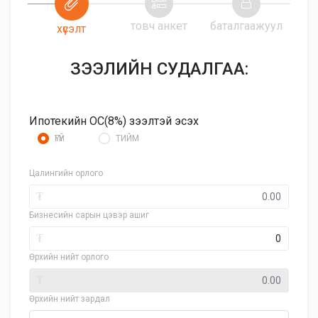
товч анкет
баталгаажуул
хүсэлт
ЗЭЭЛИЙН СУДАЛГАА:
Ипотекийн ОС(8%) зээлтэй эсэх
ҮГҮЙ
ТИЙМ
Цалингийн орлого
₮
Бизнесийн сарын цэвэр ашиг
₮
Өрхийн нийт орлого
₮
Өрхийн нийт зардал