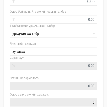
₮
Одоо байгаа нийт зээлийн сарын төлбөр
₮
Төлбөл зохих урьдчилгаа төлбөр
Лизингийн хугацаа
хугацаа
Сарын хүү:
%
Өрхийн цэвэр орлого:
Одоо авах зээлийн хэмжээ: