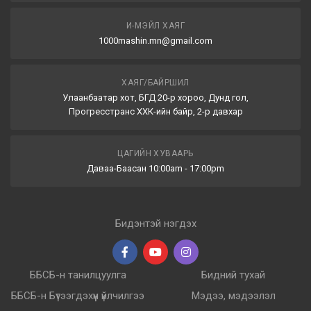
И-МЭЙЛ ХАЯГ
1000mashin.mn@gmail.com
ХАЯГ/БАЙРШИЛ
Улаанбаатар хот, БГД 20-р хороо, Дунд гол,
Прогресстранс ХХК-ийн байр, 2-р давхар
ЦАГИЙН ХУВААРЬ
Даваа-Баасан 10:00am - 17:00pm
Бидэнтэй нэгдэх
ББСБ-н танилцуулга
Бидний тухай
ББСБ-н Бүтээгдэхүүн үйлчилгээ
Мэдээ, мэдээлэл