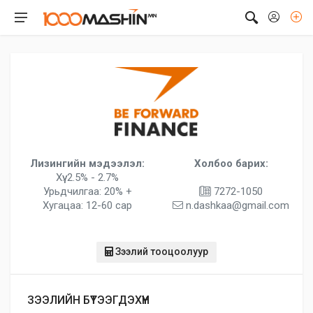
Лизингийн мэдээлэл:
Холбоо барих:
Хүү: 2.5% - 2.7%
Урьдчилгаа: 20% +
7272-1050
Хугацаа: 12-60 сар
n.dashkaa@gmail.com
Зээлий тооцоолуур
ЗЭЭЛИЙН БҮТЭЭГДЭХҮҮН