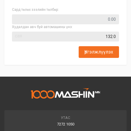
Сард төлөх зээлийн төлбөр:
Худалдан авч буй автомашины үнэ:
сая
Үргэлжлүүлэх
УТАС
7272 1050