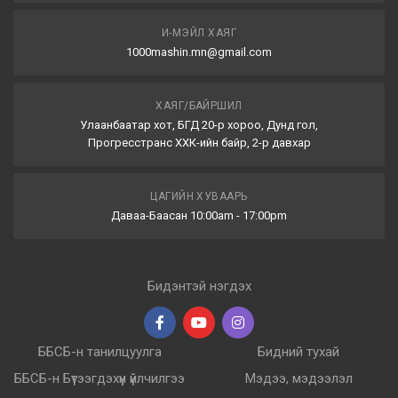
И-МЭЙЛ ХАЯГ
1000mashin.mn@gmail.com
ХАЯГ/БАЙРШИЛ
Улаанбаатар хот, БГД 20-р хороо, Дунд гол,
Прогресстранс ХХК-ийн байр, 2-р давхар
ЦАГИЙН ХУВААРЬ
Даваа-Баасан 10:00am - 17:00pm
Бидэнтэй нэгдэх
ББСБ-н танилцуулга
Бидний тухай
ББСБ-н Бүтээгдэхүүн үйлчилгээ
Мэдээ, мэдээлэл