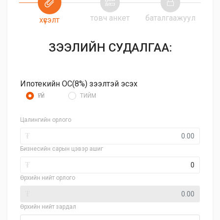
товч анкет
баталгаажуул
хүсэлт
ЗЭЭЛИЙН СУДАЛГАА:
Ипотекийн ОС(8%) зээлтэй эсэх
ҮГҮЙ
ТИЙМ
Цалингийн орлого
₮
Бизнесийн сарын цэвэр ашиг
₮
Өрхийн нийт орлого
₮
Өрхийн нийт зардал