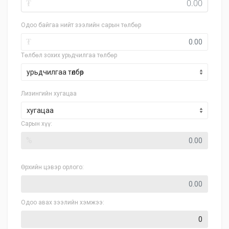
₮
Одоо байгаа нийт зээлийн сарын төлбөр
₮
Төлбөл зохих урьдчилгаа төлбөр
Лизингийн хугацаа
хугацаа
Сарын хүү:
%
Өрхийн цэвэр орлого:
Одоо авах зээлийн хэмжээ: