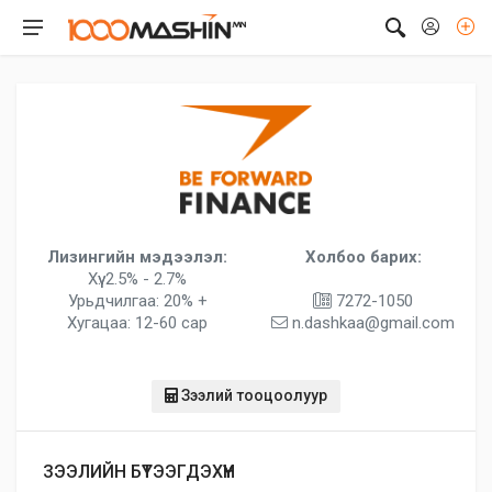
Лизингийн мэдээлэл:
Холбоо барих:
Хүү: 2.5% - 2.7%
Урьдчилгаа: 20% +
7272-1050
Хугацаа: 12-60 сар
n.dashkaa@gmail.com
Зээлий тооцоолуур
ЗЭЭЛИЙН БҮТЭЭГДЭХҮҮН