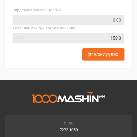
Сард төлөх зээлийн төлбөр:
Худалдан авч буй автомашины үнэ:
сая
Үргэлжлүүлэх
УТАС
7272 1050