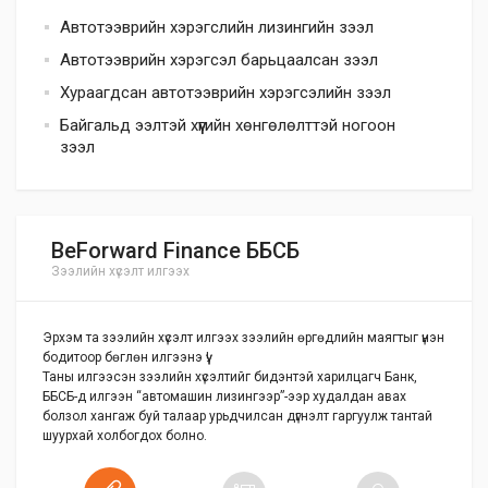
Автотээврийн хэрэгслийн лизингийн зээл
Автотээврийн хэрэгсэл барьцаалсан зээл
Хураагдсан автотээврийн хэрэгсэлийн зээл
Байгальд ээлтэй хүүгийн хөнгөлөлттэй ногоон
зээл
BeForward Finance ББСБ
Зээлийн хүсэлт илгээх
Эрхэм та зээлийн хүсэлт илгээх зээлийн өргөдлийн маягтыг үнэн
бодитоор бөглөн илгээнэ үү!
Таны илгээсэн зээлийн хүсэлтийг бидэнтэй харилцагч Банк,
ББСБ-д илгээн “автомашин лизингээр”-ээр худалдан авах
болзол хангаж буй талаар урьдчилсан дүгнэлт гаргуулж тантай
шуурхай холбогдох болно.