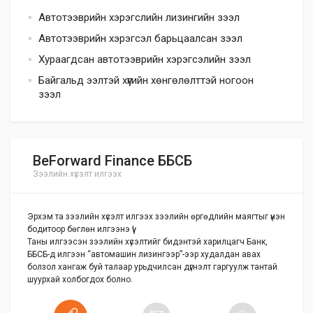
Автотээврийн хэрэгслийн лизингийн зээл
Автотээврийн хэрэгсэл барьцаалсан зээл
Хураагдсан автотээврийн хэрэгсэлийн зээл
Байгальд ээлтэй хүүгийн хөнгөлөлттэй ногоон
зээл
BeForward Finance ББСБ
Зээлийн хүсэлт илгээх
Эрхэм та зээлийн хүсэлт илгээх зээлийн өргөдлийн маягтыг үнэн
бодитоор бөглөн илгээнэ үү!
Таны илгээсэн зээлийн хүсэлтийг бидэнтэй харилцагч Банк,
ББСБ-д илгээн “автомашин лизингээр”-ээр худалдан авах
болзол хангаж буй талаар урьдчилсан дүгнэлт гаргуулж тантай
шуурхай холбогдох болно.