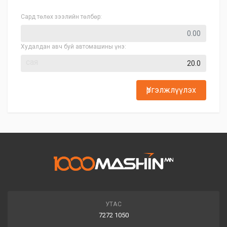
Сард төлөх зээлийн төлбөр:
Худалдан авч буй автомашины үнэ:
сая
Үргэлжлүүлэх
УТАС
7272 1050