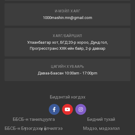
И-МЭЙЛ ХАЯГ
1000mashin.mn@gmail.com
ХАЯГ/БАЙРШИЛ
Улаанбаатар хот, БГД 20-р хороо, Дунд гол,
Прогресстранс ХХК-ийн байр, 2-р давхар
ЦАГИЙН ХУВААРЬ
Даваа-Баасан 10:00am - 17:00pm
Бидэнтэй нэгдэх
ББСБ-н танилцуулга
Бидний тухай
ББСБ-н Бүтээгдэхүүн үйлчилгээ
Мэдээ, мэдээлэл