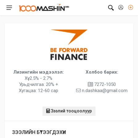
Лизингийн мэдээлэл:
Холбоо барих:
Хүү: 2.5% - 2.7%
Урьдчилгаа: 20% +
7272-1050
Хугацаа: 12-60 сар
n.dashkaa@gmail.com
Зээлий тооцоолуур
ЗЭЭЛИЙН БҮТЭЭГДЭХҮҮН