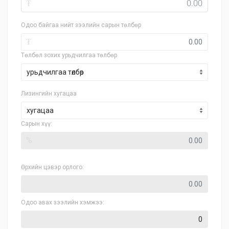
₮
Одоо байгаа нийт зээлийн сарын төлбөр
₮
Төлбөл зохих урьдчилгаа төлбөр
Лизингийн хугацаа
хугацаа
Сарын хүү:
%
Өрхийн цэвэр орлого:
Одоо авах зээлийн хэмжээ: