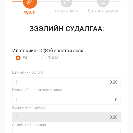
товч анкет
баталгаажуул
хүсэлт
ЗЭЭЛИЙН СУДАЛГАА:
Ипотекийн ОС(8%) зээлтэй эсэх
ҮГҮЙ
ТИЙМ
Цалингийн орлого
₮
Бизнесийн сарын цэвэр ашиг
₮
Өрхийн нийт орлого
₮
Өрхийн нийт зардал