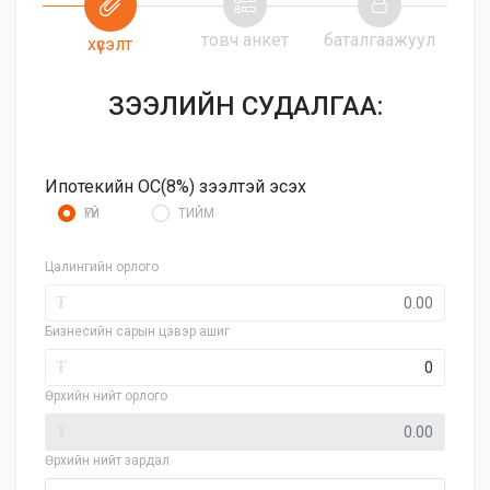
товч анкет
баталгаажуул
хүсэлт
ЗЭЭЛИЙН СУДАЛГАА:
Ипотекийн ОС(8%) зээлтэй эсэх
ҮГҮЙ
ТИЙМ
Цалингийн орлого
₮
Бизнесийн сарын цэвэр ашиг
₮
Өрхийн нийт орлого
₮
Өрхийн нийт зардал