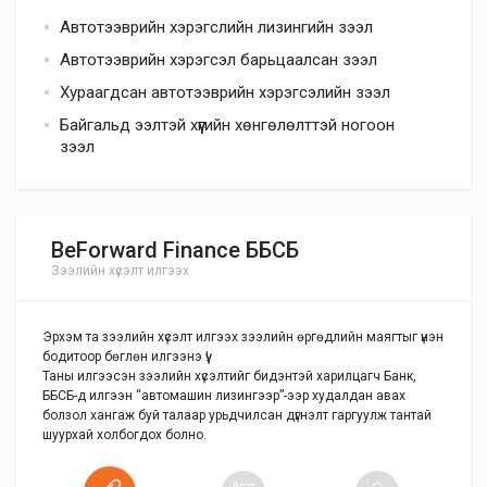
Автотээврийн хэрэгслийн лизингийн зээл
Автотээврийн хэрэгсэл барьцаалсан зээл
Хураагдсан автотээврийн хэрэгсэлийн зээл
Байгальд ээлтэй хүүгийн хөнгөлөлттэй ногоон
зээл
BeForward Finance ББСБ
Зээлийн хүсэлт илгээх
Эрхэм та зээлийн хүсэлт илгээх зээлийн өргөдлийн маягтыг үнэн
бодитоор бөглөн илгээнэ үү!
Таны илгээсэн зээлийн хүсэлтийг бидэнтэй харилцагч Банк,
ББСБ-д илгээн “автомашин лизингээр”-ээр худалдан авах
болзол хангаж буй талаар урьдчилсан дүгнэлт гаргуулж тантай
шуурхай холбогдох болно.