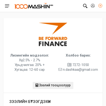
Лизингийн мэдээлэл:
Холбоо барих:
Хүү: 2.5% - 2.7%
Урьдчилгаа: 20% +
7272-1050
Хугацаа: 12-60 сар
n.dashkaa@gmail.com
Зээлий тооцоолуур
ЗЭЭЛИЙН БҮТЭЭГДЭХҮҮН