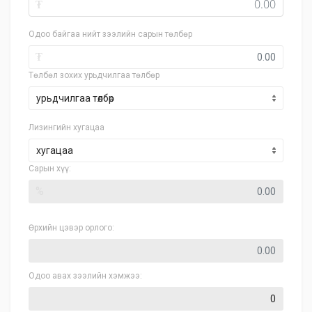
₮
Одоо байгаа нийт зээлийн сарын төлбөр
₮
Төлбөл зохих урьдчилгаа төлбөр
Лизингийн хугацаа
хугацаа
Сарын хүү:
%
Өрхийн цэвэр орлого:
Одоо авах зээлийн хэмжээ: