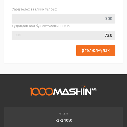
Сард төлөх зээлийн төлбөр:
Худалдан авч буй автомашины үнэ:
сая
Үргэлжлүүлэх
УТАС
7272 1050