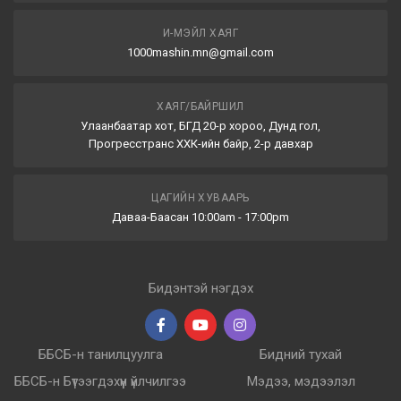
И-МЭЙЛ ХАЯГ
1000mashin.mn@gmail.com
ХАЯГ/БАЙРШИЛ
Улаанбаатар хот, БГД 20-р хороо, Дунд гол,
Прогресстранс ХХК-ийн байр, 2-р давхар
ЦАГИЙН ХУВААРЬ
Даваа-Баасан 10:00am - 17:00pm
Бидэнтэй нэгдэх
ББСБ-н танилцуулга
Бидний тухай
ББСБ-н Бүтээгдэхүүн үйлчилгээ
Мэдээ, мэдээлэл