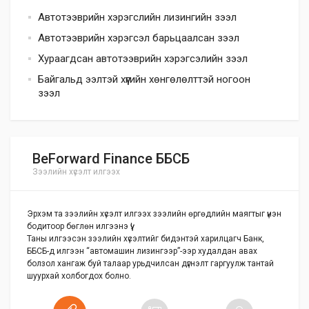
Автотээврийн хэрэгслийн лизингийн зээл
Автотээврийн хэрэгсэл барьцаалсан зээл
Хураагдсан автотээврийн хэрэгсэлийн зээл
Байгальд ээлтэй хүүгийн хөнгөлөлттэй ногоон
зээл
BeForward Finance ББСБ
Зээлийн хүсэлт илгээх
Эрхэм та зээлийн хүсэлт илгээх зээлийн өргөдлийн маягтыг үнэн
бодитоор бөглөн илгээнэ үү!
Таны илгээсэн зээлийн хүсэлтийг бидэнтэй харилцагч Банк,
ББСБ-д илгээн “автомашин лизингээр”-ээр худалдан авах
болзол хангаж буй талаар урьдчилсан дүгнэлт гаргуулж тантай
шуурхай холбогдох болно.