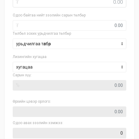
₮
Одоо байгаа нийт зээлийн сарын төлбөр
₮
Төлбөл зохих урьдчилгаа төлбөр
Лизингийн хугацаа
хугацаа
Сарын хүү:
%
Өрхийн цэвэр орлого:
Одоо авах зээлийн хэмжээ: