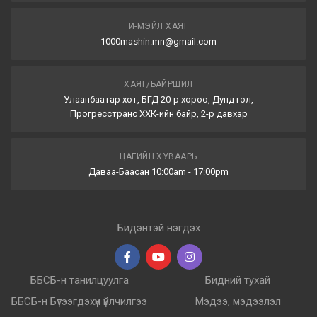
И-МЭЙЛ ХАЯГ
1000mashin.mn@gmail.com
ХАЯГ/БАЙРШИЛ
Улаанбаатар хот, БГД 20-р хороо, Дунд гол,
Прогресстранс ХХК-ийн байр, 2-р давхар
ЦАГИЙН ХУВААРЬ
Даваа-Баасан 10:00am - 17:00pm
Бидэнтэй нэгдэх
ББСБ-н танилцуулга
Бидний тухай
ББСБ-н Бүтээгдэхүүн үйлчилгээ
Мэдээ, мэдээлэл