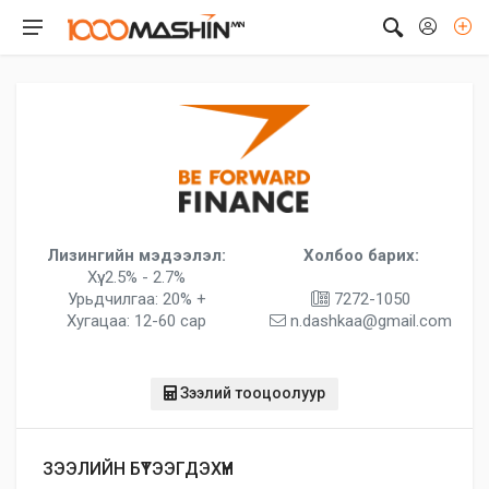
Лизингийн мэдээлэл:
Холбоо барих:
Хүү: 2.5% - 2.7%
Урьдчилгаа: 20% +
7272-1050
Хугацаа: 12-60 сар
n.dashkaa@gmail.com
Зээлий тооцоолуур
ЗЭЭЛИЙН БҮТЭЭГДЭХҮҮН