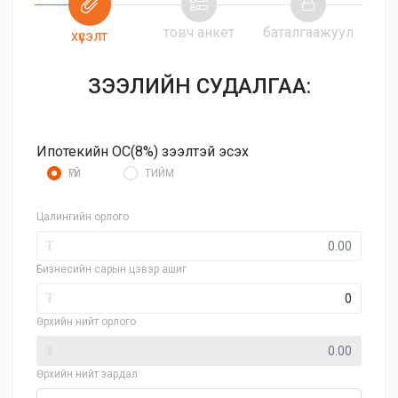
товч анкет
баталгаажуул
хүсэлт
ЗЭЭЛИЙН СУДАЛГАА:
Ипотекийн ОС(8%) зээлтэй эсэх
ҮГҮЙ
ТИЙМ
Цалингийн орлого
₮
Бизнесийн сарын цэвэр ашиг
₮
Өрхийн нийт орлого
₮
Өрхийн нийт зардал