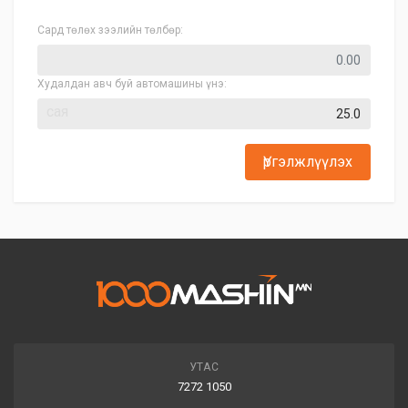
Сард төлөх зээлийн төлбөр:
Худалдан авч буй автомашины үнэ:
сая
Үргэлжлүүлэх
УТАС
7272 1050