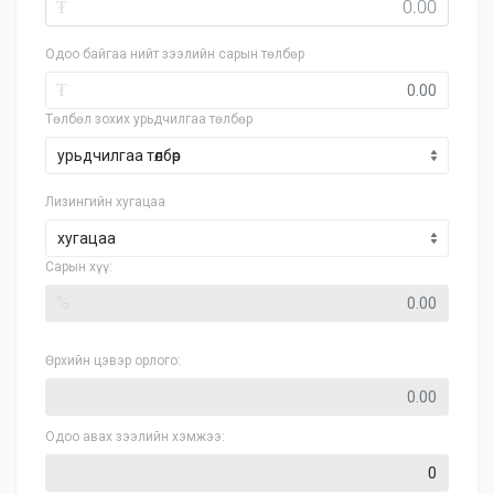
₮
Одоо байгаа нийт зээлийн сарын төлбөр
₮
Төлбөл зохих урьдчилгаа төлбөр
Лизингийн хугацаа
хугацаа
Сарын хүү:
%
Өрхийн цэвэр орлого:
Одоо авах зээлийн хэмжээ: