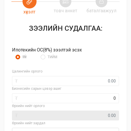
товч анкет
баталгаажуул
хүсэлт
ЗЭЭЛИЙН СУДАЛГАА:
Ипотекийн ОС(8%) зээлтэй эсэх
ҮГҮЙ
ТИЙМ
Цалингийн орлого
₮
Бизнесийн сарын цэвэр ашиг
₮
Өрхийн нийт орлого
₮
Өрхийн нийт зардал