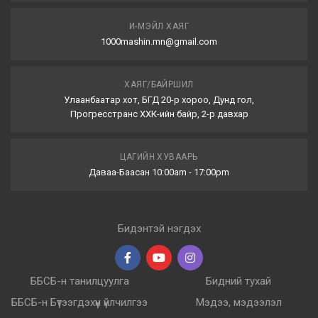
И-МЭЙЛ ХАЯГ
1000mashin.mn@gmail.com
ХАЯГ/БАЙРШИЛ
Улаанбаатар хот, БГД 20-р хороо, Дунд гол,
Прогресстранс ХХК-ийн байр, 2-р давхар
ЦАГИЙН ХУВААРЬ
Даваа-Баасан 10:00am - 17:00pm
Бидэнтэй нэгдэх
ББСБ-н танилцуулга
Бидний тухай
ББСБ-н Бүтээгдэхүүн үйлчилгээ
Мэдээ, мэдээлэл