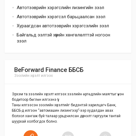
Автотээврийн хэрэгслийн лизингийн зээл
Автотээврийн хэрэгсэл барьцаалсан зээл
Хураагдсан автотээврийн хэрэгсэлийн зээл
Байгальд ээлтэй хүүгийн хөнгөлөлттэй ногоон
зээл
BeForward Finance ББСБ
Зээлийн хүсэлт илгээх
Эрхэм та зээлийн хүсэлт илгээх зээлийн өргөдлийн маягтыг үнэн
бодитоор бөглөн илгээнэ үү!
Таны илгээсэн зээлийн хүсэлтийг бидэнтэй харилцагч Банк,
ББСБ-д илгээн “автомашин лизингээр”-ээр худалдан авах
болзол хангаж буй талаар урьдчилсан дүгнэлт гаргуулж тантай
шуурхай холбогдох болно.