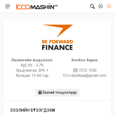
Лизингийн мэдээлэл:
Холбоо барих:
Хүү: 2.5% - 2.7%
Урьдчилгаа: 20% +
7272-1050
Хугацаа: 12-60 сар
n.dashkaa@gmail.com
Зээлий тооцоолуур
ЗЭЭЛИЙН БҮТЭЭГДЭХҮҮН