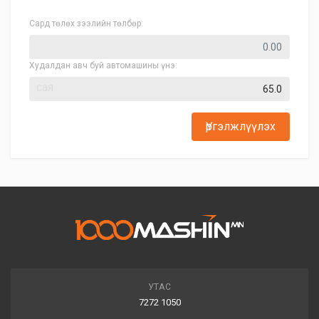
Сард төлөх зээлийн төлбөр:
Худалдан авч буй автомашины үнэ:
сая
Үргэлжлүүлэх
УТАС
7272 1050