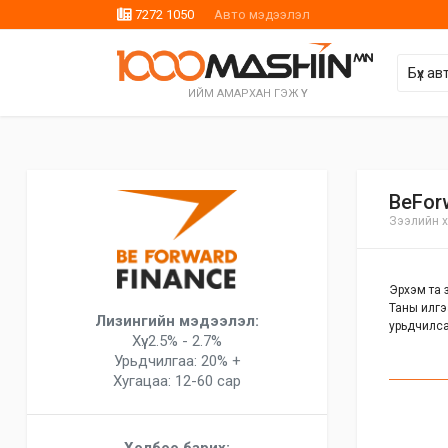
7272 1050
Авто мэдээлэл
ИЙМ АМАРХАН ГЭЖ ҮҮ
BeFor
Зээлийн х
Эрхэм та з
Таны илгэ
Лизингийн мэдээлэл:
урьдчилса
Хүү: 2.5% - 2.7%
Урьдчилгаа: 20% +
Хугацаа: 12-60 сар
Холбоо барих: