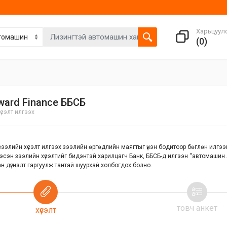
Харьцуул
(
0
)
ward Finance ББСБ
үсэлт илгээх
ээлийн хүсэлт илгээх зээлийн өргөдлийн маягтыг үнэн бодитоор бөглөн илгээнэ
эсэн зээлийн хүсэлтийг бидэнтэй харилцагч Банк, ББСБ-д илгээн “автомашин 
н дүгнэлт гаргуулж тантай шуурхай холбогдох болно.
товч анкет
хүсэлт