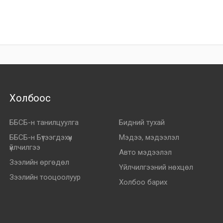
Холбоос
ББСБ-н танилцуулга
Бидний тухай
ББСБ-н Бүтээгдэхүүн
Мэдээ, мэдээлэл
үйлчилгээ
Авто мэдээлэл
Зээлийн өргөдөл
Үйлчилгээний нөхцөл
Зээлийн тооцоолуур
Холбоо барих