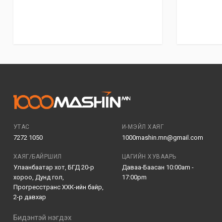
УТАС
И-МЭЙЛ ХАЯГ
7272 1050
1000mashin.mn@gmail.com
ХАЯГ/БАЙРШИЛ
ЦАГИЙН ХУВААРЬ
Улаанбаатар хот, БГД 20-р
Даваа-Баасан 10:00am -
хороо, Дунд гол,
17:00pm
Прогресстранс ХХК-ийн байр,
2-р давхар
Бидэнтэй нэгдэх