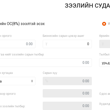
ЗЭЭЛИЙН СУДА
ийн ОС(8%) зээлтэй эсэх
ҮГ
н орлого
Бизнесийн сарын цэвэр ашиг
Өрхийн 
₮
₮
гаа нийт зээлийн сарын төлбөр
Төлбөл 
н хугацаа
Сарын хүү:
%
а
вэр орлого:
Одоо а
Худалд
х зээлийн төлбөр: