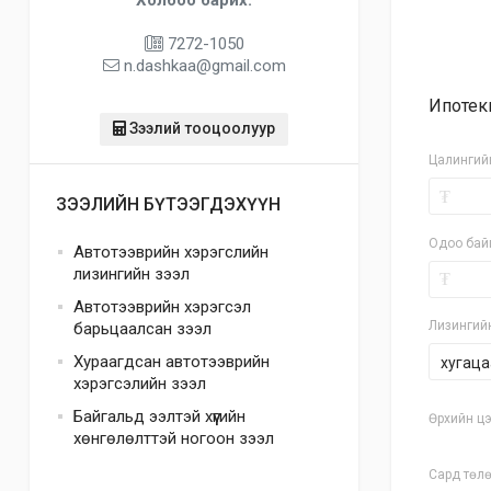
7272-1050
n.dashkaa@gmail.com
Ипотек
Зээлий тооцоолуур
Цалингий
₮
ЗЭЭЛИЙН БҮТЭЭГДЭХҮҮН
Одоо бай
Автотээврийн хэрэгслийн
лизингийн зээл
₮
Автотээврийн хэрэгсэл
Лизингий
барьцаалсан зээл
Хураагдсан автотээврийн
хугаца
хэрэгсэлийн зээл
Байгальд ээлтэй хүүгийн
Өрхийн цэ
хөнгөлөлттэй ногоон зээл
Сард төлө