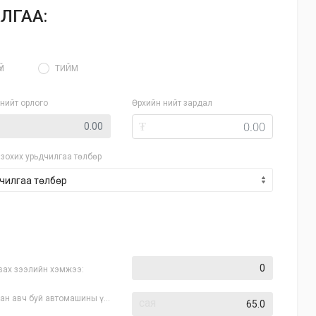
ЛГАА:
ҮЙ
ТИЙМ
нийт орлого
Өрхийн нийт зардал
₮
зохих урьдчилгаа төлбөр
вах зээлийн хэмжээ:
ан авч буй автомашины үнэ:
сая