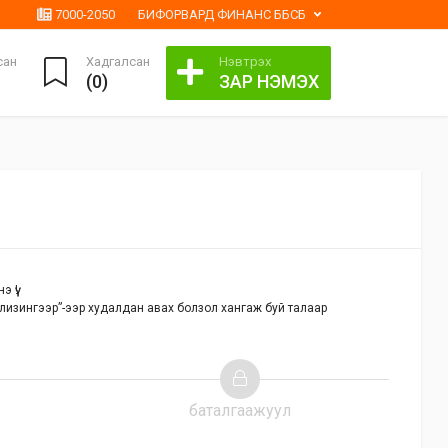
7000-2050
БИФОРВАРД ФИНАНС ББСБ
сан
Хадгалсан
Нэвтрэх
(
0
)
ЗАР НЭМЭХ
 үү!
лизингээр”-ээр худалдан авах болзол хангаж буй талаар
баталгаажуул