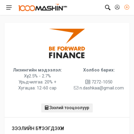
Лизингийн мэдээлэл:
Холбоо барих:
Хүү: 2.5% - 2.7%
Урьдчилгаа: 20% +
7272-1050
Хугацаа: 12-60 сар
n.dashkaa@gmail.com
Зээлий тооцоолуур
ЗЭЭЛИЙН БҮТЭЭГДЭХҮҮН