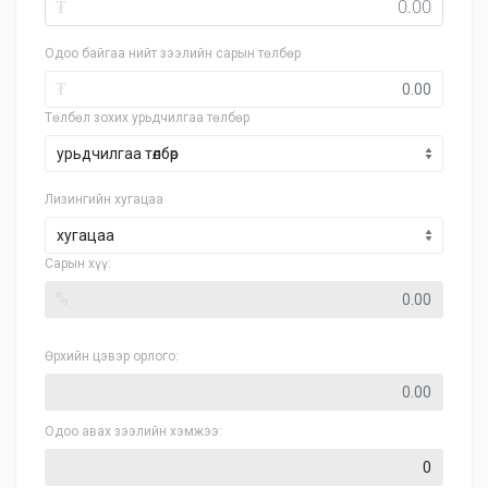
₮
Одоо байгаа нийт зээлийн сарын төлбөр
₮
Төлбөл зохих урьдчилгаа төлбөр
Лизингийн хугацаа
хугацаа
Сарын хүү:
%
Өрхийн цэвэр орлого:
Одоо авах зээлийн хэмжээ: