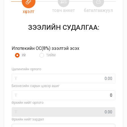
товч анкет
баталгаажуул
хүсэлт
ЗЭЭЛИЙН СУДАЛГАА:
Ипотекийн ОС(8%) зээлтэй эсэх
ҮГҮЙ
ТИЙМ
Цалингийн орлого
₮
Бизнесийн сарын цэвэр ашиг
₮
Өрхийн нийт орлого
₮
Өрхийн нийт зардал