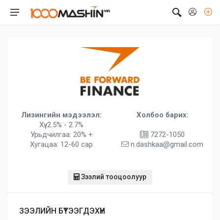
Лизингийн мэдээлэл:
Холбоо барих:
Хүү: 2.5% - 2.7%
Урьдчилгаа: 20% +
7272-1050
Хугацаа: 12-60 сар
n.dashkaa@gmail.com
Зээлий тооцоолуур
ЗЭЭЛИЙН БҮТЭЭГДЭХҮҮН