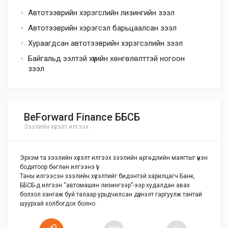
Автотээврийн хэрэгслийн лизингийн зээл
Автотээврийн хэрэгсэл барьцаалсан зээл
Хураагдсан автотээврийн хэрэгсэлийн зээл
Байгальд ээлтэй хүүгийн хөнгөлөлттэй ногоон
зээл
BeForward Finance ББСБ
Зээлийн хүсэлт илгээх
Эрхэм та зээлийн хүсэлт илгээх зээлийн өргөдлийн маягтыг үнэн
бодитоор бөглөн илгээнэ үү!
Таны илгээсэн зээлийн хүсэлтийг бидэнтэй харилцагч Банк,
ББСБ-д илгээн “автомашин лизингээр”-ээр худалдан авах
болзол хангаж буй талаар урьдчилсан дүгнэлт гаргуулж тантай
шуурхай холбогдох болно.