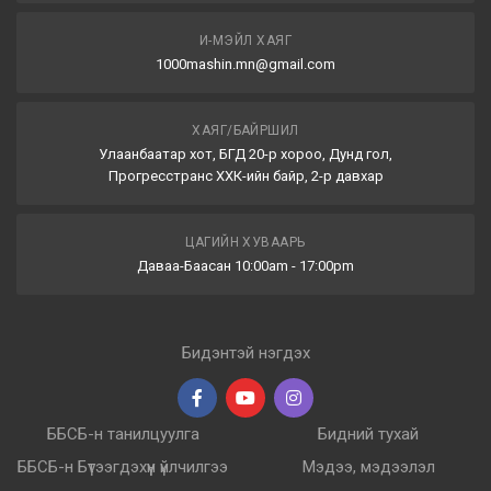
И-МЭЙЛ ХАЯГ
1000mashin.mn@gmail.com
ХАЯГ/БАЙРШИЛ
Улаанбаатар хот, БГД 20-р хороо, Дунд гол,
Прогресстранс ХХК-ийн байр, 2-р давхар
ЦАГИЙН ХУВААРЬ
Даваа-Баасан 10:00am - 17:00pm
Бидэнтэй нэгдэх
ББСБ-н танилцуулга
Бидний тухай
ББСБ-н Бүтээгдэхүүн үйлчилгээ
Мэдээ, мэдээлэл