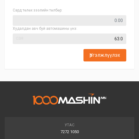
Сард төлөх зээлийн төлбөр:
Худалдан авч буй автомашины үнэ:
сая
Үргэлжлүүлэх
УТАС
7272 1050