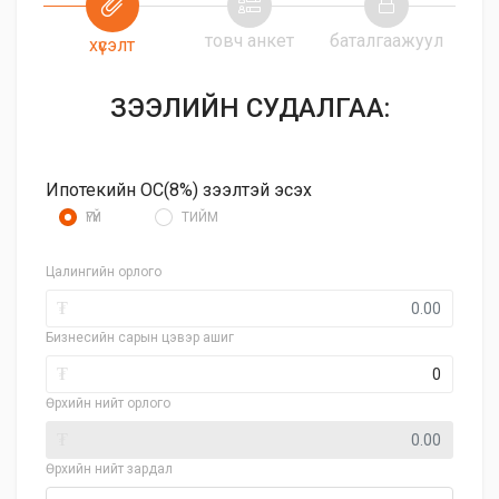
товч анкет
баталгаажуул
хүсэлт
ЗЭЭЛИЙН СУДАЛГАА:
Ипотекийн ОС(8%) зээлтэй эсэх
ҮГҮЙ
ТИЙМ
Цалингийн орлого
₮
Бизнесийн сарын цэвэр ашиг
₮
Өрхийн нийт орлого
₮
Өрхийн нийт зардал