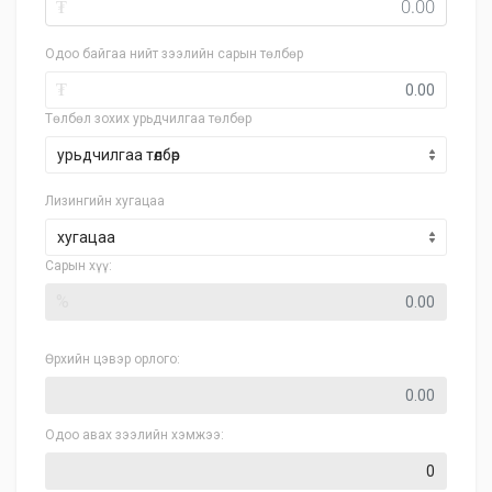
₮
Одоо байгаа нийт зээлийн сарын төлбөр
₮
Төлбөл зохих урьдчилгаа төлбөр
Лизингийн хугацаа
хугацаа
Сарын хүү:
%
Өрхийн цэвэр орлого:
Одоо авах зээлийн хэмжээ: